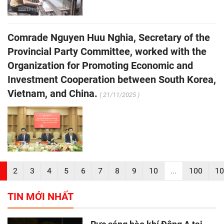
Comrade Nguyen Huu Nghia, Secretary of the
Provincial Party Committee, worked with the
Organization for Promoting Economic and
Investment Cooperation between South Korea,
Vietnam, and China.
( 21/11/2025 )
1
2
3
4
5
6
7
8
9
10
...
100
10
TIN MỚI NHẤT