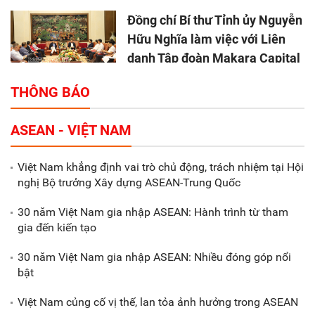
Đồng chí Bí thư Tỉnh ủy Nguyễn
Hữu Nghĩa làm việc với Liên
danh Tập đoàn Makara Capital
Partners
THÔNG BÁO
Tổng thu ngân sách nhà nước 9
ASEAN - VIỆT NAM
tháng đầu năm 2025 đạt trên
70.600 tỷ đồng
Việt Nam khẳng định vai trò chủ động, trách nhiệm tại Hội
nghị Bộ trưởng Xây dựng ASEAN-Trung Quốc
Xã Nam Đông Hưng: Gặp mặt,
biểu dương các doanh nghiệp,
30 năm Việt Nam gia nhập ASEAN: Hành trình từ tham
doanh nhân tiêu biểu
gia đến kiến tạo
30 năm Việt Nam gia nhập ASEAN: Nhiều đóng góp nổi
Gắn sản xuất với phát triển văn
bật
hóa trong doanh nghiệp
Việt Nam củng cố vị thế, lan tỏa ảnh hưởng trong ASEAN