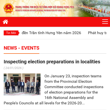
ội đền Trần tỉnh Hưng Yên năm 2026
Phát huy truyền thống 
Tin Mới
NEWS - EVENTS
Inspecting election preparations in localities
( 24/01/2026 )
On January 23, inspection teams
from the Provincial Election
Committee conducted inspections
of election preparations for the
16th National Assembly and
People's Councils at all levels for the 2026-20...