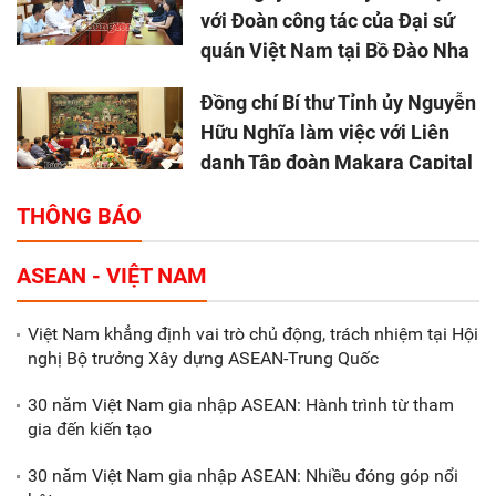
với Đoàn công tác của Đại sứ
quán Việt Nam tại Bồ Đào Nha
Đồng chí Bí thư Tỉnh ủy Nguyễn
Hữu Nghĩa làm việc với Liên
danh Tập đoàn Makara Capital
Partners
THÔNG BÁO
Tổng thu ngân sách nhà nước 9
ASEAN - VIỆT NAM
tháng đầu năm 2025 đạt trên
70.600 tỷ đồng
Việt Nam khẳng định vai trò chủ động, trách nhiệm tại Hội
nghị Bộ trưởng Xây dựng ASEAN-Trung Quốc
Xã Nam Đông Hưng: Gặp mặt,
biểu dương các doanh nghiệp,
30 năm Việt Nam gia nhập ASEAN: Hành trình từ tham
doanh nhân tiêu biểu
gia đến kiến tạo
30 năm Việt Nam gia nhập ASEAN: Nhiều đóng góp nổi
Gắn sản xuất với phát triển văn