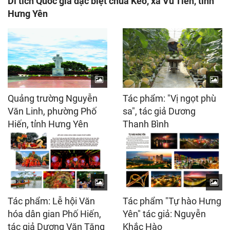
Di tích Quốc gia đặc biệt chùa Keo, xã Vũ Tiên, tỉnh
Hưng Yên
Quảng trường Nguyễn
Tác phẩm: "Vị ngọt phù
Văn Linh, phường Phố
sa", tác giả Dương
Hiến, tỉnh Hưng Yên
Thanh Bình
Tác phẩm: Lễ hội Văn
Tác phẩm "Tự hào Hưng
hóa dân gian Phố Hiến,
Yên" tác giả: Nguyễn
tác giả Dương Văn Tăng
Khắc Hào