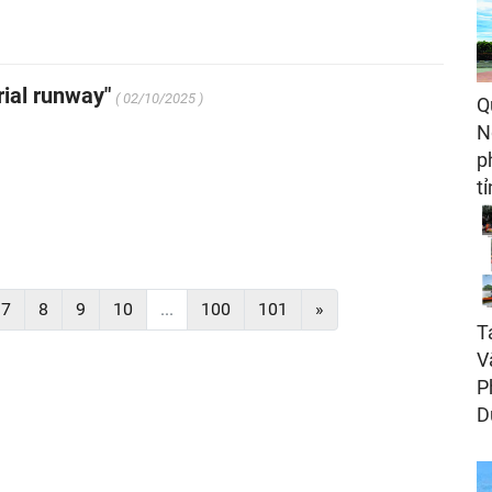
rial runway"
( 02/10/2025 )
Q
N
p
t
7
8
9
10
...
100
101
»
T
V
P
D