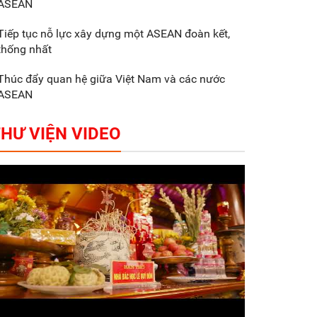
ASEAN
Gắn sản xuất với phát
triển văn hóa trong
Tiếp tục nỗ lực xây dựng một ASEAN đoàn kết,
doanh nghiệp
thống nhất
Thúc đẩy quan hệ giữa Việt Nam và các nước
ASEAN
HƯ VIỆN VIDEO