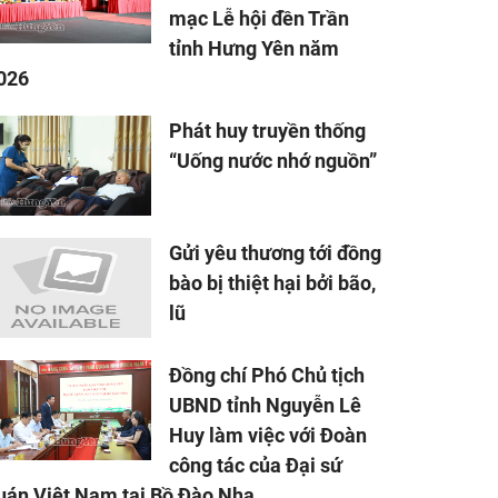
mạc Lễ hội đền Trần
tỉnh Hưng Yên năm
026
Phát huy truyền thống
“Uống nước nhớ nguồn”
Gửi yêu thương tới đồng
bào bị thiệt hại bởi bão,
lũ
Đồng chí Phó Chủ tịch
UBND tỉnh Nguyễn Lê
Huy làm việc với Đoàn
công tác của Đại sứ
uán Việt Nam tại Bồ Đào Nha