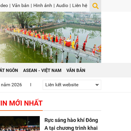
ideo
|
Văn bản
|
Hình ảnh
|
Audio
|
Liên hệ
ÁT NGÔN
ASEAN - VIỆT NAM
VĂN BẢN
át huy truyền thống “Uống nước nhớ nguồn”
Liên kết website
Gửi yêu thương 
IN MỚI NHẤT
Rực sáng hào khí Đông
A tại chương trình khai