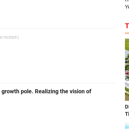
Y
T
03/10/2025 )
growth pole. Realizing the vision of
D
T