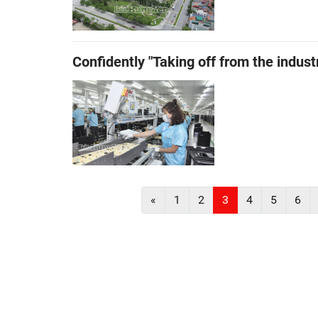
Confidently "Taking off from the indust
«
1
2
3
4
5
6