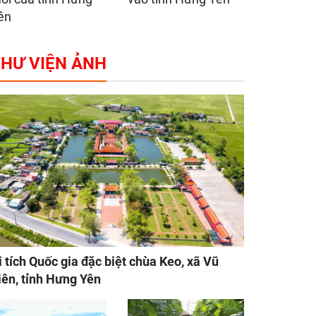
ên
HƯ VIỆN ẢNH
i tích Quốc gia đặc biệt chùa Keo, xã Vũ
iên, tỉnh Hưng Yên