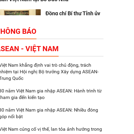
Đồng chí Bí thư Tỉnh ủy
Nguyễn Hữu Nghĩa làm
việc với Liên danh Tập
THÔNG BÁO
đoàn Makara Capital
artners
SEAN - VIỆT NAM
Tổng thu ngân sách nhà
Việt Nam khẳng định vai trò chủ động, trách
nước 9 tháng đầu năm
nhiệm tại Hội nghị Bộ trưởng Xây dựng ASEAN-
2025 đạt trên 70.600 tỷ
Trung Quốc
đồng
30 năm Việt Nam gia nhập ASEAN: Hành trình từ
tham gia đến kiến tạo
Xã Nam Đông Hưng:
Gặp mặt, biểu dương
30 năm Việt Nam gia nhập ASEAN: Nhiều đóng
các doanh nghiệp,
góp nổi bật
doanh nhân tiêu biểu
Việt Nam củng cố vị thế, lan tỏa ảnh hưởng trong