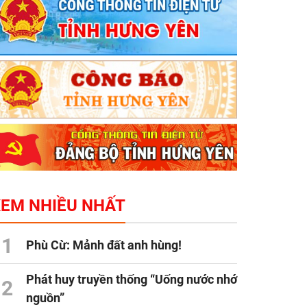
XEM NHIỀU NHẤT
1
Phù Cừ: Mảnh đất anh hùng!
Phát huy truyền thống “Uống nước nhớ
2
nguồn”