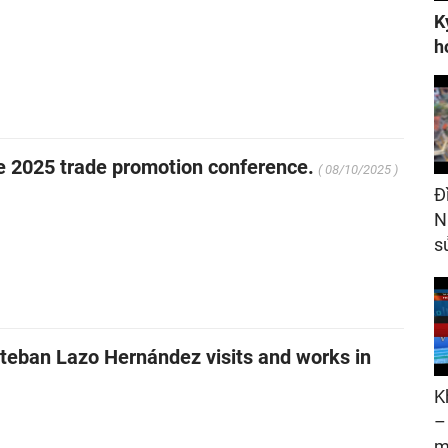
K
h
he 2025 trade promotion conference.
( 08/10/2025 )
Đ
N
s
teban Lazo Hernández visits and works in
K
–
m