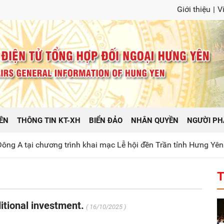
Giới thiệu
|
V
ÊN
THÔNG TIN KT-XH
BIỂN ĐẢO
NHÂN QUYỀN
NGƯỜI PH
 trình khai mạc Lễ hội đền Trần tỉnh Hưng Yên năm 2026
Ph
T
ditional investment.
( 16/10/2025 )