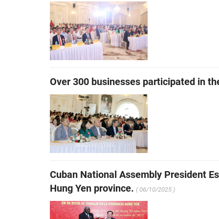
Over 300 businesses participated in t
Cuban National Assembly President Es
Hung Yen province.
( 06/10/2025 )