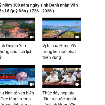
ỷ niệm 300 năm ngày sinh Danh nhân Văn
óa Lê Quý Đôn ( 1726 - 2026 )
ình Duyên Yên -
Vị trí của Hưng Yên
hững dấu tích lịch
trong liên kết phát
ử
triển vùng
hu kinh tế ven biển
Thúc đẩy hợp tác
 Cực tăng trưởng
đầu tư nước ngoài
ới của tỉnh Hưng
vào tỉnh Hưng Yên