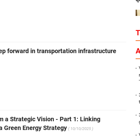
P
A
ep forward in transportation infrastructure
a Strategic Vision - Part 1: Linking
a Green Energy Strategy
( 10/10/2025 )