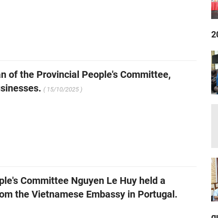
2
 of the Provincial People's Committee,
sinesses.
( 15/10/2025 )
ople's Committee Nguyen Le Huy held a
from the Vietnamese Embassy in Portugal.
q