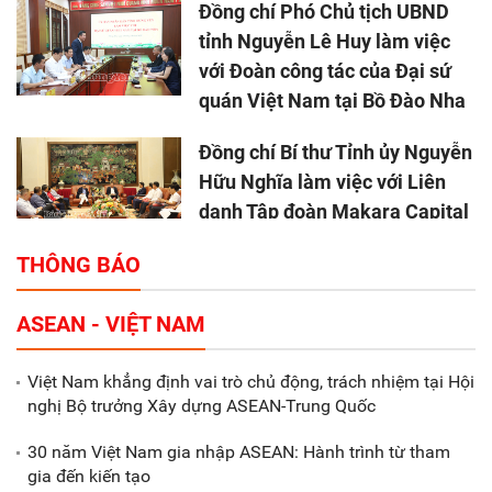
Đồng chí Phó Chủ tịch UBND
tỉnh Nguyễn Lê Huy làm việc
với Đoàn công tác của Đại sứ
quán Việt Nam tại Bồ Đào Nha
Đồng chí Bí thư Tỉnh ủy Nguyễn
Hữu Nghĩa làm việc với Liên
danh Tập đoàn Makara Capital
Partners
THÔNG BÁO
Tổng thu ngân sách nhà nước 9
ASEAN - VIỆT NAM
tháng đầu năm 2025 đạt trên
70.600 tỷ đồng
Việt Nam khẳng định vai trò chủ động, trách nhiệm tại Hội
nghị Bộ trưởng Xây dựng ASEAN-Trung Quốc
Xã Nam Đông Hưng: Gặp mặt,
biểu dương các doanh nghiệp,
30 năm Việt Nam gia nhập ASEAN: Hành trình từ tham
doanh nhân tiêu biểu
gia đến kiến tạo