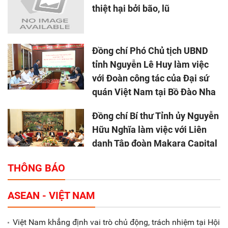
thiệt hại bởi bão, lũ
Đồng chí Phó Chủ tịch UBND
tỉnh Nguyễn Lê Huy làm việc
với Đoàn công tác của Đại sứ
quán Việt Nam tại Bồ Đào Nha
Đồng chí Bí thư Tỉnh ủy Nguyễn
Hữu Nghĩa làm việc với Liên
danh Tập đoàn Makara Capital
Partners
THÔNG BÁO
Tổng thu ngân sách nhà nước 9
ASEAN - VIỆT NAM
tháng đầu năm 2025 đạt trên
70.600 tỷ đồng
Việt Nam khẳng định vai trò chủ động, trách nhiệm tại Hội