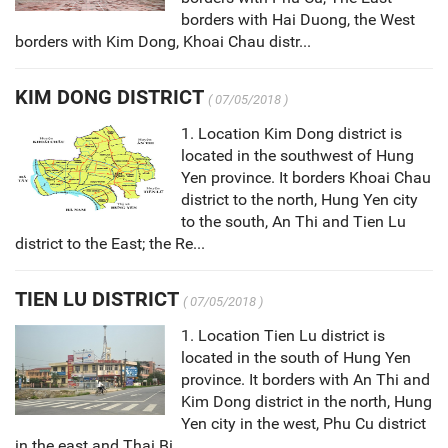
borders with Hai Duong, the West
borders with Kim Dong, Khoai Chau distr...
KIM DONG DISTRICT
( 07/05/2018 )
1. Location Kim Dong district is
located in the southwest of Hung
Yen province. It borders Khoai Chau
district to the north, Hung Yen city
to the south, An Thi and Tien Lu
district to the East; the Re...
TIEN LU DISTRICT
( 07/05/2018 )
1. Location Tien Lu district is
located in the south of Hung Yen
province. It borders with An Thi and
Kim Dong district in the north, Hung
Yen city in the west, Phu Cu district
in the east and Thai Bi...