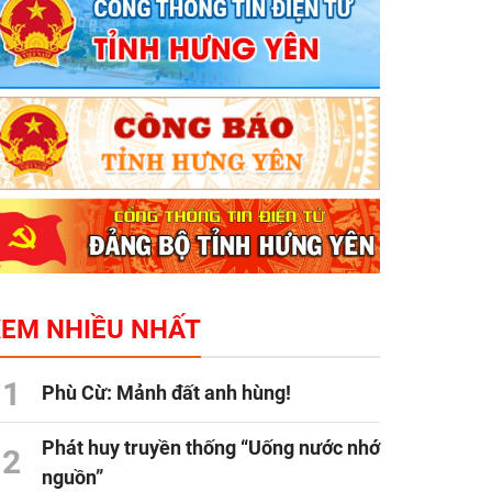
XEM NHIỀU NHẤT
1
Phù Cừ: Mảnh đất anh hùng!
Phát huy truyền thống “Uống nước nhớ
2
nguồn”