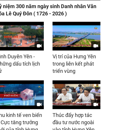
ỷ niệm 300 năm ngày sinh Danh nhân Văn
óa Lê Quý Đôn ( 1726 - 2026 )
ình Duyên Yên -
Vị trí của Hưng Yên
hững dấu tích lịch
trong liên kết phát
ử
triển vùng
hu kinh tế ven biển
Thúc đẩy hợp tác
 Cực tăng trưởng
đầu tư nước ngoài
ới của tỉnh Hưng
vào tỉnh Hưng Yên