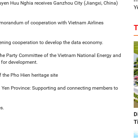
uyen Huu Nghia receives Ganzhou City (Jiangxi, China)
Y
morandum of cooperation with Vietnam Airlines
T
ening cooperation to develop the data economy.
he Party Committee of the Vietnam National Energy and
 for development.
f the Pho Hien heritage site
g Yen Province: Supporting and connecting members to
s.
D
T