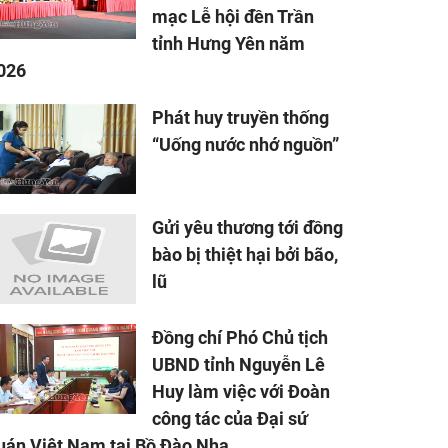
mạc Lễ hội đền Trần
tỉnh Hưng Yên năm
026
Phát huy truyền thống
“Uống nước nhớ nguồn”
Gửi yêu thương tới đồng
bào bị thiệt hại bởi bão,
lũ
Đồng chí Phó Chủ tịch
UBND tỉnh Nguyễn Lê
Huy làm việc với Đoàn
công tác của Đại sứ
uán Việt Nam tại Bồ Đào Nha