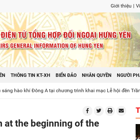
Giới thiệu
|
V
ÊN
THÔNG TIN KT-XH
BIỂN ĐẢO
NHÂN QUYỀN
NGƯỜI PH
 Đông A tại chương trình khai mạc Lễ hội đền Trần tỉnh Hưng 
T
 at the beginning of the