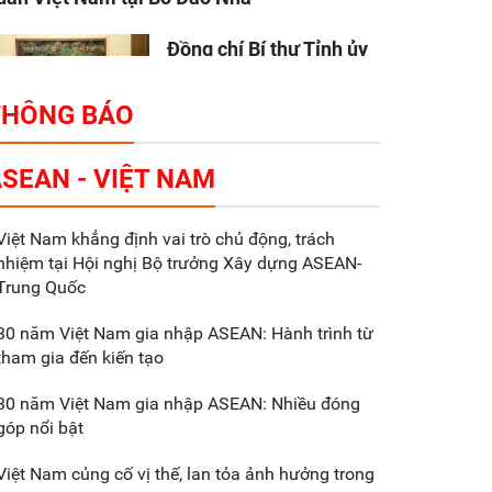
Đồng chí Bí thư Tỉnh ủy
Nguyễn Hữu Nghĩa làm
việc với Liên danh Tập
THÔNG BÁO
đoàn Makara Capital
artners
SEAN - VIỆT NAM
Tổng thu ngân sách nhà
Việt Nam khẳng định vai trò chủ động, trách
nước 9 tháng đầu năm
nhiệm tại Hội nghị Bộ trưởng Xây dựng ASEAN-
2025 đạt trên 70.600 tỷ
Trung Quốc
đồng
30 năm Việt Nam gia nhập ASEAN: Hành trình từ
tham gia đến kiến tạo
Xã Nam Đông Hưng:
Gặp mặt, biểu dương
30 năm Việt Nam gia nhập ASEAN: Nhiều đóng
các doanh nghiệp,
góp nổi bật
doanh nhân tiêu biểu
Việt Nam củng cố vị thế, lan tỏa ảnh hưởng trong