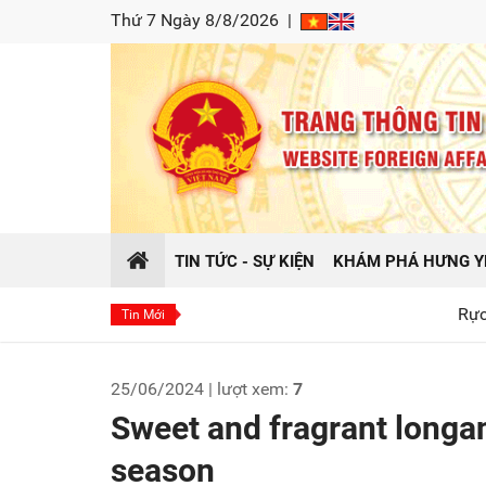
Thứ 7 Ngày 8/8/2026
|
TIN TỨC - SỰ KIỆN
KHÁM PHÁ HƯNG Y
Rực sáng hào khí
Tin Mới
25/06/2024 | lượt xem:
7
Sweet and fragrant longan
season