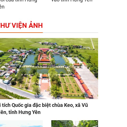
ên
HƯ VIỆN ẢNH
i tích Quốc gia đặc biệt chùa Keo, xã Vũ
iên, tỉnh Hưng Yên