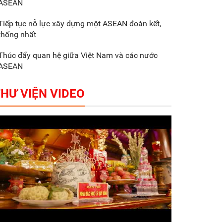
ASEAN
Gắn sản xuất với phát
triển văn hóa trong
Tiếp tục nỗ lực xây dựng một ASEAN đoàn kết,
doanh nghiệp
thống nhất
Thúc đẩy quan hệ giữa Việt Nam và các nước
ASEAN
HƯ VIỆN VIDEO