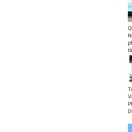
Q
N
p
t
T
V
P
D