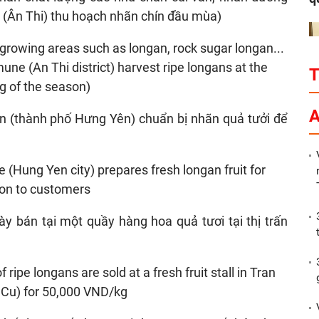
n growing areas such as longan, rock sugar longan...
ne (An Thi district) harvest ripe longans at the
g of the season)
P
A
(Hung Yen city) prepares fresh longan fruit for
ion to customers
ripe longans are sold at a fresh fruit stall in Tran
Cu) for 50,000 VND/kg