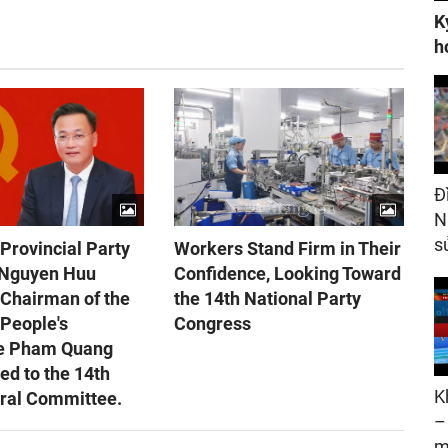
K
h
Đ
N
s
Provincial Party
Workers Stand Firm in Their
 Nguyen Huu
Confidence, Looking Toward
 Chairman of the
the 14th National Party
 People's
Congress
e Pham Quang
ed to the 14th
K
tral Committee.
–
m