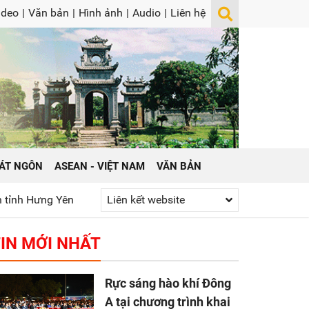
ideo
|
Văn bản
|
Hình ảnh
|
Audio
|
Liên hệ
ÁT NGÔN
ASEAN - VIỆT NAM
VĂN BẢN
Yên năm 2026
Phát huy truyền thống “Uống nước nhớ nguồn”
Liên kết website
IN MỚI NHẤT
Rực sáng hào khí Đông
A tại chương trình khai