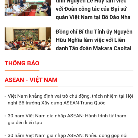
tỉnh Nguyễn Lê Huy làm việc
với Đoàn công tác của Đại sứ
quán Việt Nam tại Bồ Đào Nha
Đồng chí Bí thư Tỉnh ủy Nguyễn
Hữu Nghĩa làm việc với Liên
danh Tập đoàn Makara Capital
Partners
THÔNG BÁO
Tổng thu ngân sách nhà nước 9
ASEAN - VIỆT NAM
tháng đầu năm 2025 đạt trên
70.600 tỷ đồng
Việt Nam khẳng định vai trò chủ động, trách nhiệm tại Hội
nghị Bộ trưởng Xây dựng ASEAN-Trung Quốc
Xã Nam Đông Hưng: Gặp mặt,
biểu dương các doanh nghiệp,
30 năm Việt Nam gia nhập ASEAN: Hành trình từ tham
doanh nhân tiêu biểu
gia đến kiến tạo
30 năm Việt Nam gia nhập ASEAN: Nhiều đóng góp nổi