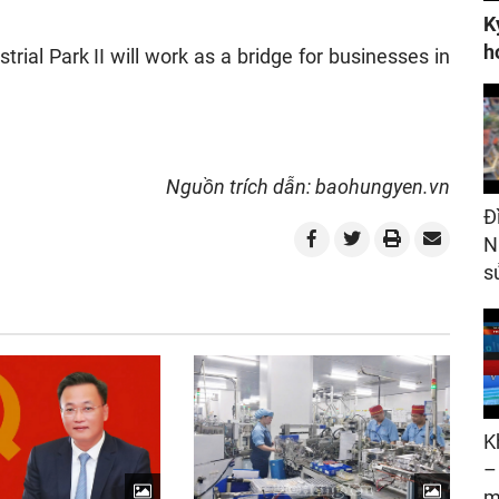
K
h
rial Park II will work as a bridge for businesses in
.
Nguồn trích dẫn: baohungyen.vn
Đ
N
s
K
–
m