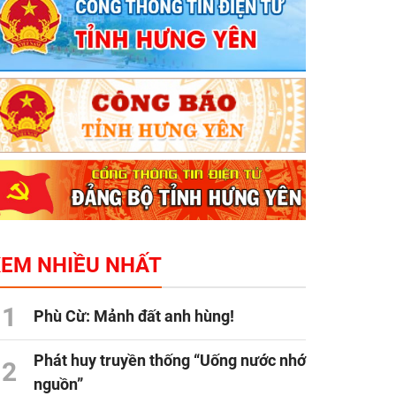
XEM NHIỀU NHẤT
1
Phù Cừ: Mảnh đất anh hùng!
Phát huy truyền thống “Uống nước nhớ
2
nguồn”