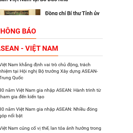
Đồng chí Bí thư Tỉnh ủy
Nguyễn Hữu Nghĩa làm
việc với Liên danh Tập
THÔNG BÁO
đoàn Makara Capital
artners
SEAN - VIỆT NAM
Tổng thu ngân sách nhà
Việt Nam khẳng định vai trò chủ động, trách
nước 9 tháng đầu năm
nhiệm tại Hội nghị Bộ trưởng Xây dựng ASEAN-
2025 đạt trên 70.600 tỷ
Trung Quốc
đồng
30 năm Việt Nam gia nhập ASEAN: Hành trình từ
tham gia đến kiến tạo
Xã Nam Đông Hưng:
Gặp mặt, biểu dương
30 năm Việt Nam gia nhập ASEAN: Nhiều đóng
các doanh nghiệp,
góp nổi bật
doanh nhân tiêu biểu
Việt Nam củng cố vị thế, lan tỏa ảnh hưởng trong