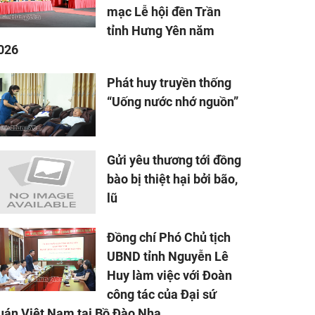
mạc Lễ hội đền Trần
tỉnh Hưng Yên năm
026
Phát huy truyền thống
“Uống nước nhớ nguồn”
Gửi yêu thương tới đồng
bào bị thiệt hại bởi bão,
lũ
Đồng chí Phó Chủ tịch
UBND tỉnh Nguyễn Lê
Huy làm việc với Đoàn
công tác của Đại sứ
uán Việt Nam tại Bồ Đào Nha