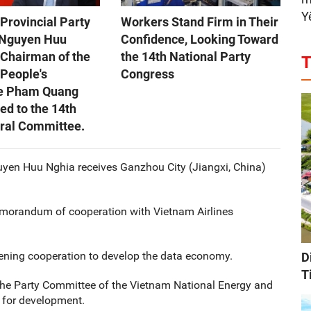
Y
Provincial Party
Workers Stand Firm in Their
 Nguyen Huu
Confidence, Looking Toward
 Chairman of the
the 14th National Party
T
 People's
Congress
e Pham Quang
ed to the 14th
tral Committee.
uyen Huu Nghia receives Ganzhou City (Jiangxi, China)
morandum of cooperation with Vietnam Airlines
ening cooperation to develop the data economy.
D
T
he Party Committee of the Vietnam National Energy and
 for development.