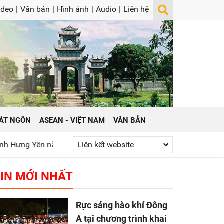
ideo
|
Văn bản
|
Hình ảnh
|
Audio
|
Liên hệ
ÁT NGÔN
ASEAN - VIỆT NAM
VĂN BẢN
n năm 2026
Phát huy truyền thống “Uống nước nhớ nguồn”
Liên kết website
IN MỚI NHẤT
Rực sáng hào khí Đông
A tại chương trình khai