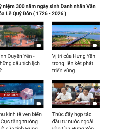
ỷ niệm 300 năm ngày sinh Danh nhân Văn
óa Lê Quý Đôn ( 1726 - 2026 )
ình Duyên Yên -
Vị trí của Hưng Yên
hững dấu tích lịch
trong liên kết phát
ử
triển vùng
hu kinh tế ven biển
Thúc đẩy hợp tác
 Cực tăng trưởng
đầu tư nước ngoài
ới của tỉnh Hưng
vào tỉnh Hưng Yên