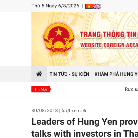
Thứ 5 Ngày 6/8/2026
|
TIN TỨC - SỰ KIỆN
KHÁM PHÁ HƯNG Y
Rực sáng hào khí Đ
Tin Mới
30/08/2018 | lượt xem:
6
Leaders of Hung Yen prov
talks with investors in Th