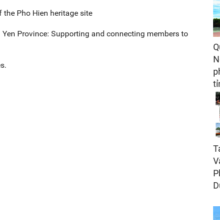
f the Pho Hien heritage site
g Yen Province: Supporting and connecting members to
Q
N
s.
p
t
T
V
P
D