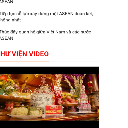
ASEAN
Gắn sản xuất với phát
triển văn hóa trong
Tiếp tục nỗ lực xây dựng một ASEAN đoàn kết,
doanh nghiệp
thống nhất
Thúc đẩy quan hệ giữa Việt Nam và các nước
ASEAN
HƯ VIỆN VIDEO