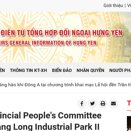
Giới thiệu
|
V
ÊN
THÔNG TIN KT-XH
BIỂN ĐẢO
NHÂN QUYỀN
NGƯỜI PH
ông A tại chương trình khai mạc Lễ hội đền Trần tỉnh Hưng Yê
T
incial People's Committee
ang Long Industrial Park II