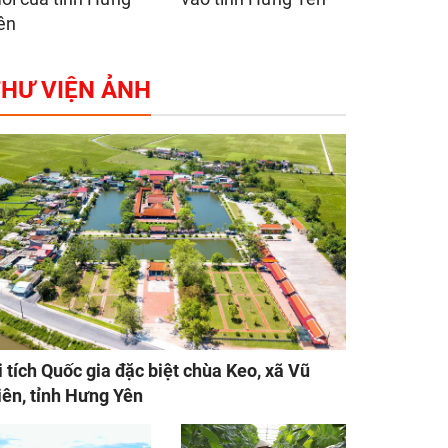
ên
HƯ VIỆN ẢNH
i tích Quốc gia đặc biệt chùa Keo, xã Vũ
iên, tỉnh Hưng Yên