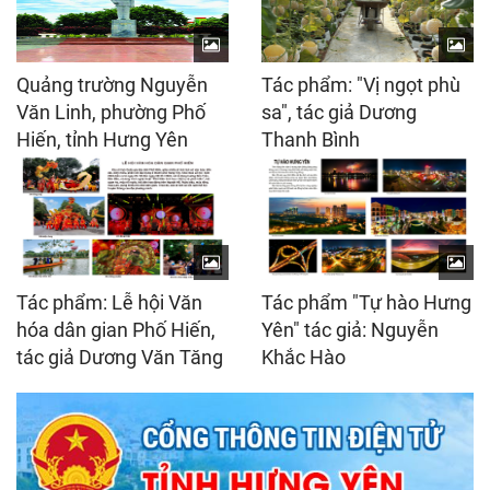
Quảng trường Nguyễn
Tác phẩm: "Vị ngọt phù
Văn Linh, phường Phố
sa", tác giả Dương
Hiến, tỉnh Hưng Yên
Thanh Bình
Tác phẩm: Lễ hội Văn
Tác phẩm "Tự hào Hưng
hóa dân gian Phố Hiến,
Yên" tác giả: Nguyễn
tác giả Dương Văn Tăng
Khắc Hào