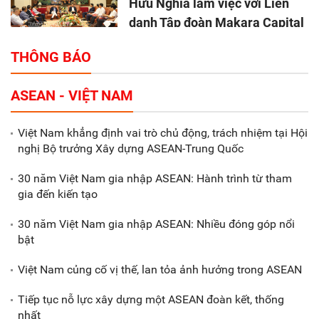
Hữu Nghĩa làm việc với Liên
danh Tập đoàn Makara Capital
Partners
THÔNG BÁO
Tổng thu ngân sách nhà nước 9
ASEAN - VIỆT NAM
tháng đầu năm 2025 đạt trên
70.600 tỷ đồng
Việt Nam khẳng định vai trò chủ động, trách nhiệm tại Hội
nghị Bộ trưởng Xây dựng ASEAN-Trung Quốc
Xã Nam Đông Hưng: Gặp mặt,
biểu dương các doanh nghiệp,
30 năm Việt Nam gia nhập ASEAN: Hành trình từ tham
doanh nhân tiêu biểu
gia đến kiến tạo
30 năm Việt Nam gia nhập ASEAN: Nhiều đóng góp nổi
Gắn sản xuất với phát triển văn
bật
hóa trong doanh nghiệp
Việt Nam củng cố vị thế, lan tỏa ảnh hưởng trong ASEAN
Tiếp tục nỗ lực xây dựng một ASEAN đoàn kết, thống
nhất