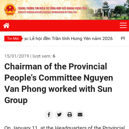
c Lễ hội đền Trần tỉnh Hưng Yên năm 2026
Phát huy truyền 
Tin Mới
15/01/2019 | lượt xem:
6
Chairman of the Provincial
People's Committee Nguyen
Van Phong worked with Sun
Group
On January 11, at the Headquarters of the Provincial