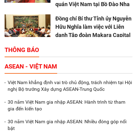
quán Việt Nam tại Bồ Đào Nha
Đồng chí Bí thư Tỉnh ủy Nguyễn
Hữu Nghĩa làm việc với Liên
danh Tập đoàn Makara Capital
Partners
THÔNG BÁO
Tổng thu ngân sách nhà nước 9
ASEAN - VIỆT NAM
tháng đầu năm 2025 đạt trên
70.600 tỷ đồng
Việt Nam khẳng định vai trò chủ động, trách nhiệm tại Hội
nghị Bộ trưởng Xây dựng ASEAN-Trung Quốc
Xã Nam Đông Hưng: Gặp mặt,
biểu dương các doanh nghiệp,
30 năm Việt Nam gia nhập ASEAN: Hành trình từ tham
doanh nhân tiêu biểu
gia đến kiến tạo
30 năm Việt Nam gia nhập ASEAN: Nhiều đóng góp nổi
Gắn sản xuất với phát triển văn
bật
hóa trong doanh nghiệp