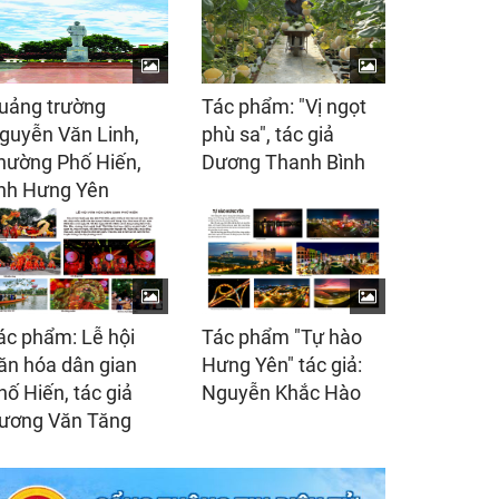
uảng trường
Tác phẩm: "Vị ngọt
guyễn Văn Linh,
phù sa", tác giả
hường Phố Hiến,
Dương Thanh Bình
ỉnh Hưng Yên
ác phẩm: Lễ hội
Tác phẩm "Tự hào
ăn hóa dân gian
Hưng Yên" tác giả:
hố Hiến, tác giả
Nguyễn Khắc Hào
ương Văn Tăng