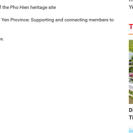
Y
f the Pho Hien heritage site
g Yen Province: Supporting and connecting members to
T
s.
D
T