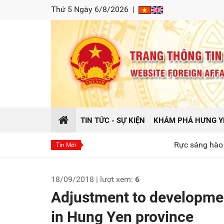
Thứ 5 Ngày 6/8/2026
|
TIN TỨC - SỰ KIỆN
KHÁM PHÁ HƯNG Y
Rực sáng hào khí Đông A tạ
Tin Mới
18/09/2018 | lượt xem:
6
Adjustment to development
in Hung Yen province