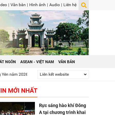
ideo
|
Văn bản
|
Hình ảnh
|
Audio
|
Liên hệ
ÁT NGÔN
ASEAN - VIỆT NAM
VĂN BẢN
26
Phát huy truyền thống “Uống nước nhớ nguồn”
Liên kết website
Gửi yêu
IN MỚI NHẤT
Rực sáng hào khí Đông
A tại chương trình khai