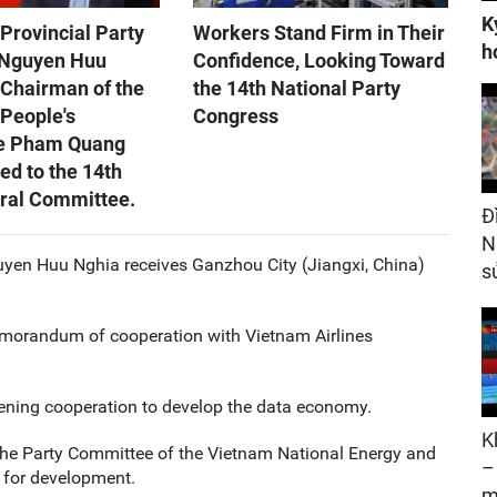
K
Provincial Party
Workers Stand Firm in Their
h
 Nguyen Huu
Confidence, Looking Toward
 Chairman of the
the 14th National Party
 People's
Congress
e Pham Quang
ed to the 14th
tral Committee.
Đ
N
uyen Huu Nghia receives Ganzhou City (Jiangxi, China)
s
morandum of cooperation with Vietnam Airlines
ening cooperation to develop the data economy.
K
he Party Committee of the Vietnam National Energy and
–
 for development.
m