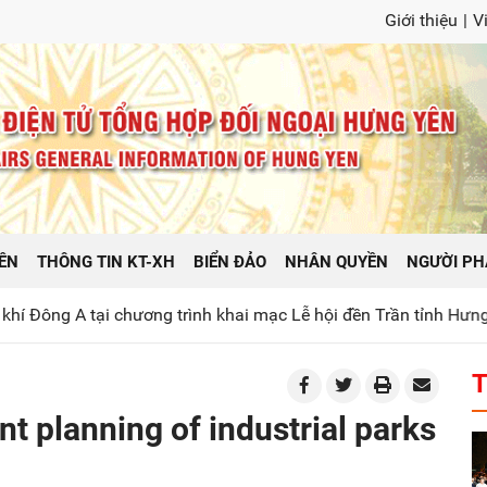
Giới thiệu
|
V
ÊN
THÔNG TIN KT-XH
BIỂN ĐẢO
NHÂN QUYỀN
NGƯỜI PH
i chương trình khai mạc Lễ hội đền Trần tỉnh Hưng Yên năm 20
T
 planning of industrial parks