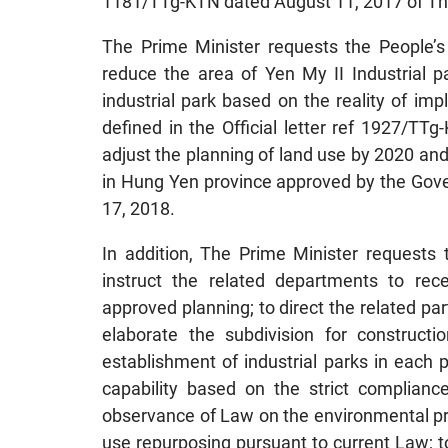
1181/TTg-KTN dated August 11, 2017 of Th
The Prime Minister requests the People’
reduce the area of Yen My II Industrial 
industrial park based on the reality of im
defined in the Official letter ref 1927/T
adjust the planning of land use by 2020 and
in Hung Yen province approved by the Gove
17, 2018.
In addition, The Prime Minister requests
instruct the related departments to rec
approved planning; to direct the related pa
elaborate the subdivision for construct
establishment of industrial parks in each 
capability based on the strict complianc
observance of Law on the environmental prot
use repurposing pursuant to current Law; to 