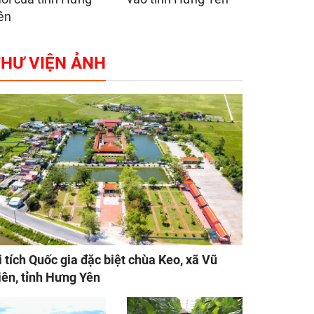
ên
HƯ VIỆN ẢNH
i tích Quốc gia đặc biệt chùa Keo, xã Vũ
iên, tỉnh Hưng Yên