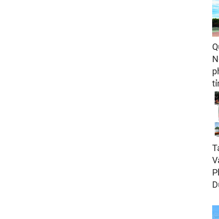
Q
N
p
t
T
V
P
D