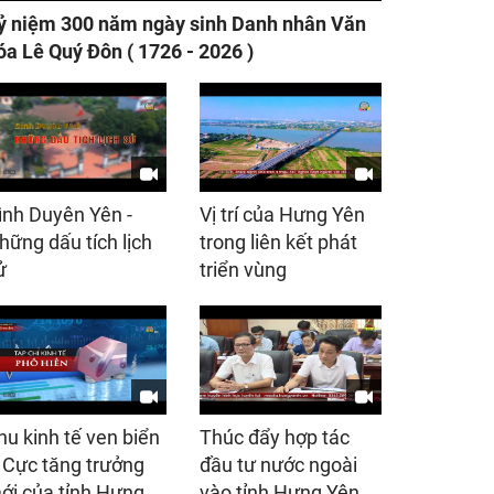
ỷ niệm 300 năm ngày sinh Danh nhân Văn
óa Lê Quý Đôn ( 1726 - 2026 )
ình Duyên Yên -
Vị trí của Hưng Yên
hững dấu tích lịch
trong liên kết phát
ử
triển vùng
hu kinh tế ven biển
Thúc đẩy hợp tác
 Cực tăng trưởng
đầu tư nước ngoài
ới của tỉnh Hưng
vào tỉnh Hưng Yên