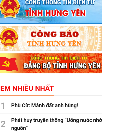
XEM NHIỀU NHẤT
1
Phù Cừ: Mảnh đất anh hùng!
Phát huy truyền thống “Uống nước nhớ
2
nguồn”