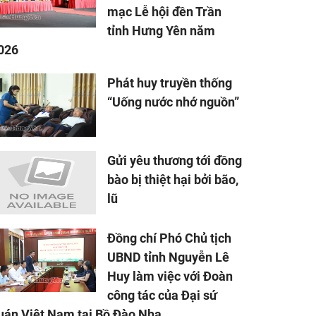
mạc Lễ hội đền Trần
tỉnh Hưng Yên năm
026
Phát huy truyền thống
“Uống nước nhớ nguồn”
Gửi yêu thương tới đồng
bào bị thiệt hại bởi bão,
lũ
Đồng chí Phó Chủ tịch
UBND tỉnh Nguyễn Lê
Huy làm việc với Đoàn
công tác của Đại sứ
uán Việt Nam tại Bồ Đào Nha