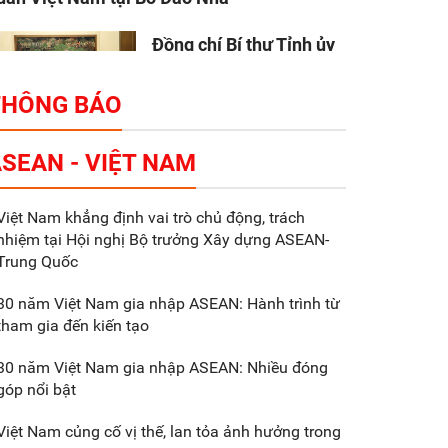
Đồng chí Bí thư Tỉnh ủy
Nguyễn Hữu Nghĩa làm
việc với Liên danh Tập
THÔNG BÁO
đoàn Makara Capital
artners
SEAN - VIỆT NAM
Tổng thu ngân sách nhà
Việt Nam khẳng định vai trò chủ động, trách
nước 9 tháng đầu năm
nhiệm tại Hội nghị Bộ trưởng Xây dựng ASEAN-
2025 đạt trên 70.600 tỷ
Trung Quốc
đồng
30 năm Việt Nam gia nhập ASEAN: Hành trình từ
tham gia đến kiến tạo
Xã Nam Đông Hưng:
Gặp mặt, biểu dương
30 năm Việt Nam gia nhập ASEAN: Nhiều đóng
các doanh nghiệp,
góp nổi bật
doanh nhân tiêu biểu
Việt Nam củng cố vị thế, lan tỏa ảnh hưởng trong