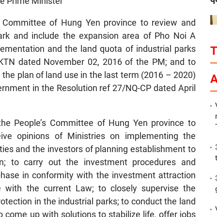
e Prime Minister
s Committee of Hung Yen province to review and
park and include the expansion area of Pho Noi A
plementation and the land quota of industrial parks
Tg-KTN dated November 02, 2016 of the PM; and to
P
 the plan of land use in the last term (2016 – 2020)
A
rnment in the Resolution ref 27/NQ-CP dated April
 the People’s Committee of Hung Yen province to
eive opinions of Ministries on implementing the
rties and the investors of planning establishment to
ion; to carry out the investment procedures and
phase in conformity with the investment attraction
e with the current Law; to closely supervise the
ection in the industrial parks; to conduct the land
come up with solutions to stabilize life, offer jobs