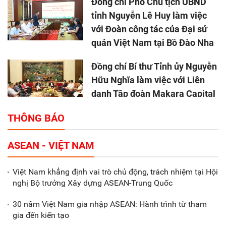
Đồng chí Phó Chủ tịch UBND
tỉnh Nguyễn Lê Huy làm việc
với Đoàn công tác của Đại sứ
quán Việt Nam tại Bồ Đào Nha
Đồng chí Bí thư Tỉnh ủy Nguyễn
Hữu Nghĩa làm việc với Liên
danh Tập đoàn Makara Capital
Partners
THÔNG BÁO
Tổng thu ngân sách nhà nước 9
ASEAN - VIỆT NAM
tháng đầu năm 2025 đạt trên
70.600 tỷ đồng
Việt Nam khẳng định vai trò chủ động, trách nhiệm tại Hội
nghị Bộ trưởng Xây dựng ASEAN-Trung Quốc
Xã Nam Đông Hưng: Gặp mặt,
biểu dương các doanh nghiệp,
30 năm Việt Nam gia nhập ASEAN: Hành trình từ tham
doanh nhân tiêu biểu
gia đến kiến tạo