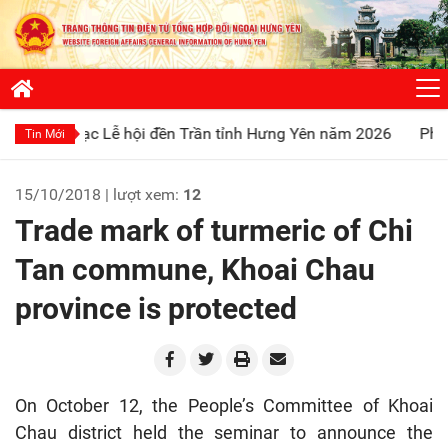
c Lễ hội đền Trần tỉnh Hưng Yên năm 2026
Phát huy truyền
Tin Mới
15/10/2018 | lượt xem:
12
Trade mark of turmeric of Chi
Tan commune, Khoai Chau
province is protected
On October 12, the People’s Committee of Khoai
Chau district held the seminar to announce the