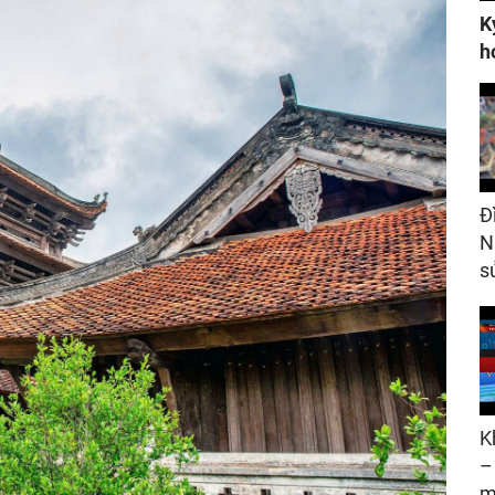
K
h
Đ
N
s
K
–
m