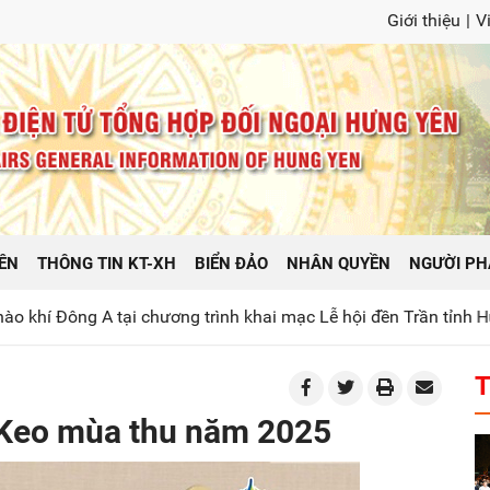
Giới thiệu
|
V
ÊN
THÔNG TIN KT-XH
BIỂN ĐẢO
NHÂN QUYỀN
NGƯỜI PH
 trình khai mạc Lễ hội đền Trần tỉnh Hưng Yên năm 2026
Ph
T
a Keo mùa thu năm 2025