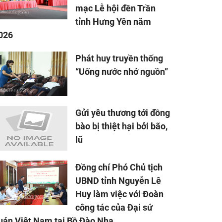
mạc Lễ hội đền Trần
tỉnh Hưng Yên năm
026
Phát huy truyền thống
“Uống nước nhớ nguồn”
Gửi yêu thương tới đồng
bào bị thiệt hại bởi bão,
lũ
Đồng chí Phó Chủ tịch
UBND tỉnh Nguyễn Lê
Huy làm việc với Đoàn
công tác của Đại sứ
uán Việt Nam tại Bồ Đào Nha