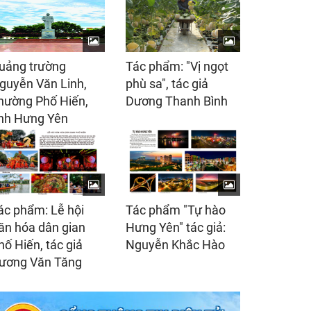
uảng trường
Tác phẩm: "Vị ngọt
guyễn Văn Linh,
phù sa", tác giả
hường Phố Hiến,
Dương Thanh Bình
ỉnh Hưng Yên
ác phẩm: Lễ hội
Tác phẩm "Tự hào
ăn hóa dân gian
Hưng Yên" tác giả:
hố Hiến, tác giả
Nguyễn Khắc Hào
ương Văn Tăng