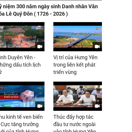
ỷ niệm 300 năm ngày sinh Danh nhân Văn
óa Lê Quý Đôn ( 1726 - 2026 )
ình Duyên Yên -
Vị trí của Hưng Yên
hững dấu tích lịch
trong liên kết phát
ử
triển vùng
hu kinh tế ven biển
Thúc đẩy hợp tác
 Cực tăng trưởng
đầu tư nước ngoài
ới của tỉnh Hưng
vào tỉnh Hưng Yên