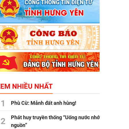
XEM NHIỀU NHẤT
1
Phù Cừ: Mảnh đất anh hùng!
Phát huy truyền thống “Uống nước nhớ
2
nguồn”