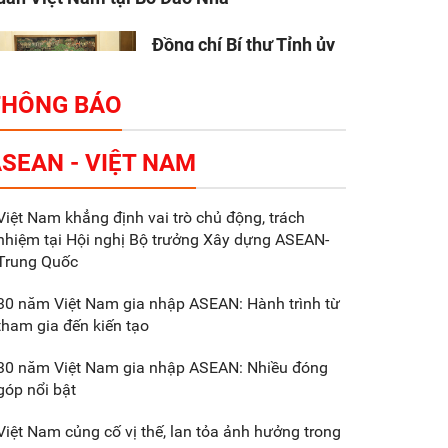
Đồng chí Bí thư Tỉnh ủy
Nguyễn Hữu Nghĩa làm
việc với Liên danh Tập
THÔNG BÁO
đoàn Makara Capital
artners
SEAN - VIỆT NAM
Tổng thu ngân sách nhà
Việt Nam khẳng định vai trò chủ động, trách
nước 9 tháng đầu năm
nhiệm tại Hội nghị Bộ trưởng Xây dựng ASEAN-
2025 đạt trên 70.600 tỷ
Trung Quốc
đồng
30 năm Việt Nam gia nhập ASEAN: Hành trình từ
tham gia đến kiến tạo
Xã Nam Đông Hưng:
Gặp mặt, biểu dương
30 năm Việt Nam gia nhập ASEAN: Nhiều đóng
các doanh nghiệp,
góp nổi bật
doanh nhân tiêu biểu
Việt Nam củng cố vị thế, lan tỏa ảnh hưởng trong