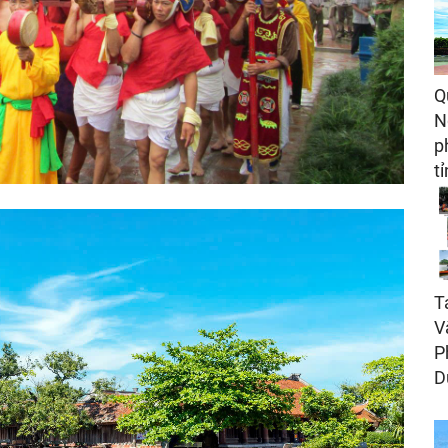
Q
N
p
t
T
V
P
D