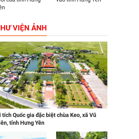
ên
HƯ VIỆN ẢNH
i tích Quốc gia đặc biệt chùa Keo, xã Vũ
iên, tỉnh Hưng Yên