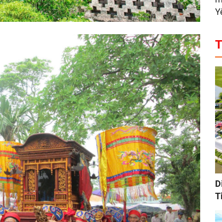
Y
T
D
T