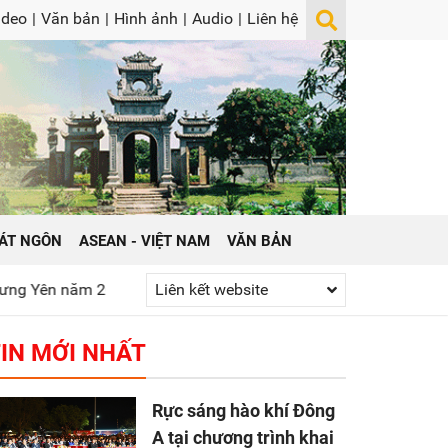
ideo
|
Văn bản
|
Hình ảnh
|
Audio
|
Liên hệ
ÁT NGÔN
ASEAN - VIỆT NAM
VĂN BẢN
át huy truyền thống “Uống nước nhớ nguồn”
Liên kết website
Gửi yêu thương t
IN MỚI NHẤT
Rực sáng hào khí Đông
A tại chương trình khai