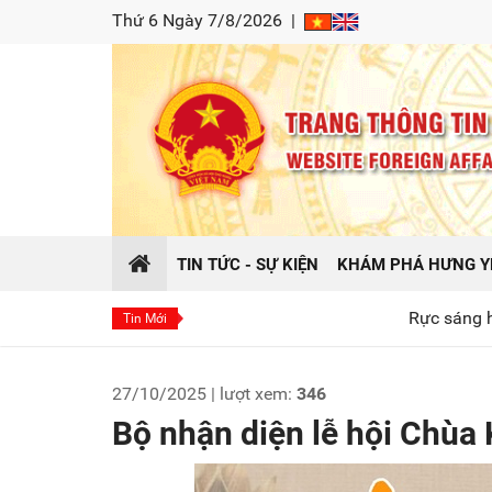
Thứ 6 Ngày 7/8/2026
|
TIN TỨC - SỰ KIỆN
KHÁM PHÁ HƯNG Y
Rực sáng hào khí Đông A tại chương
Tin Mới
27/10/2025 | lượt xem:
346
Bộ nhận diện lễ hội Chù