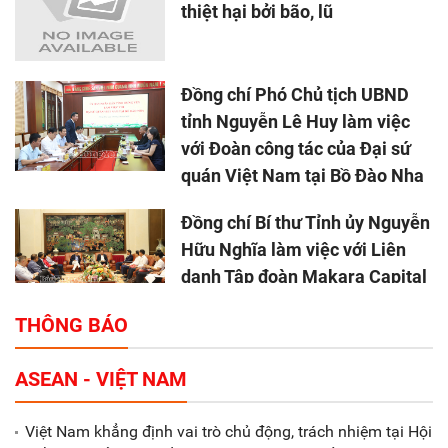
thiệt hại bởi bão, lũ
Đồng chí Phó Chủ tịch UBND
tỉnh Nguyễn Lê Huy làm việc
với Đoàn công tác của Đại sứ
quán Việt Nam tại Bồ Đào Nha
Đồng chí Bí thư Tỉnh ủy Nguyễn
Hữu Nghĩa làm việc với Liên
danh Tập đoàn Makara Capital
Partners
THÔNG BÁO
Tổng thu ngân sách nhà nước 9
ASEAN - VIỆT NAM
tháng đầu năm 2025 đạt trên
70.600 tỷ đồng
Việt Nam khẳng định vai trò chủ động, trách nhiệm tại Hội