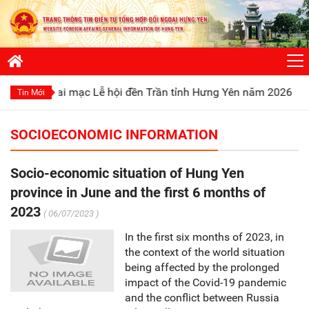
 khai mạc Lễ hội đền Trần tỉnh Hưng Yên năm 2026
Phát huy
Tin Mới
SOCIOECONOMIC INFORMATION
Socio-economic situation of Hung Yen
province in June and the first 6 months of
2023
( 06/07/2023 )
In the first six months of 2023, in
the context of the world situation
being affected by the prolonged
impact of the Covid-19 pandemic
and the conflict between Russia