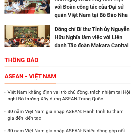
với Đoàn công tác của Đại sứ
quán Việt Nam tại Bồ Đào Nha
Đồng chí Bí thư Tỉnh ủy Nguyễn
Hữu Nghĩa làm việc với Liên
danh Tập đoàn Makara Capital
Partners
THÔNG BÁO
Tổng thu ngân sách nhà nước 9
ASEAN - VIỆT NAM
tháng đầu năm 2025 đạt trên
70.600 tỷ đồng
Việt Nam khẳng định vai trò chủ động, trách nhiệm tại Hội
nghị Bộ trưởng Xây dựng ASEAN-Trung Quốc
Xã Nam Đông Hưng: Gặp mặt,
biểu dương các doanh nghiệp,
30 năm Việt Nam gia nhập ASEAN: Hành trình từ tham
doanh nhân tiêu biểu
gia đến kiến tạo
30 năm Việt Nam gia nhập ASEAN: Nhiều đóng góp nổi
Gắn sản xuất với phát triển văn