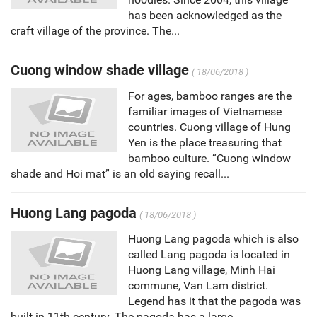
has been acknowledged as the
craft village of the province. The...
Cuong window shade village
( 18/06/2018 )
For ages, bamboo ranges are the
familiar images of Vietnamese
countries. Cuong village of Hung
Yen is the place treasuring that
bamboo culture. “Cuong window
shade and Hoi mat” is an old saying recall...
Huong Lang pagoda
( 18/06/2018 )
Huong Lang pagoda which is also
called Lang pagoda is located in
Huong Lang village, Minh Hai
commune, Van Lam district.
Legend has it that the pagoda was
built in 11th century. The pagoda has a large...