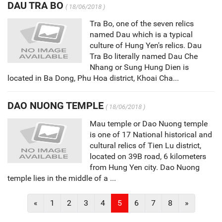
DAU TRA BO
( 18/06/2018 )
Tra Bo, one of the seven relics
named Dau which is a typical
culture of Hung Yen's relics. Dau
Tra Bo literally named Dau Che
Nhang or Sung Hung Dien is
located in Ba Dong, Phu Hoa district, Khoai Cha...
DAO NUONG TEMPLE
( 18/06/2018 )
Mau temple or Dao Nuong temple
is one of 17 National historical and
cultural relics of Tien Lu district,
located on 39B road, 6 kilometers
from Hung Yen city. Dao Nuong
temple lies in the middle of a ...
«
1
2
3
4
5
6
7
8
»