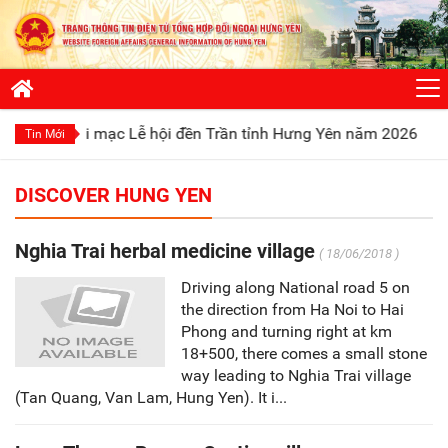
hai mạc Lễ hội đền Trần tỉnh Hưng Yên năm 2026
Phát huy t
Tin Mới
DISCOVER HUNG YEN
Nghia Trai herbal medicine village
( 18/06/2018 )
Driving along National road 5 on
the direction from Ha Noi to Hai
Phong and turning right at km
18+500, there comes a small stone
way leading to Nghia Trai village
(Tan Quang, Van Lam, Hung Yen). It i...