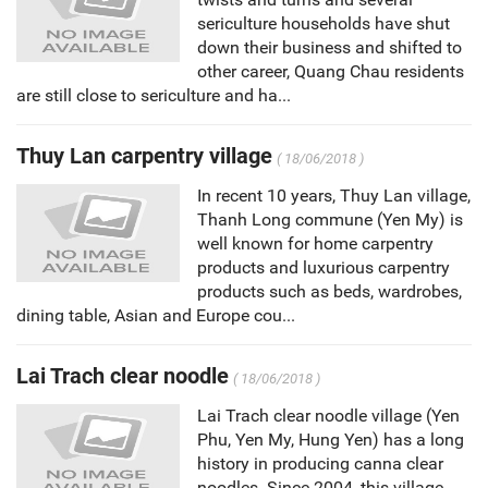
sericulture households have shut
down their business and shifted to
other career, Quang Chau residents
are still close to sericulture and ha...
Thuy Lan carpentry village
( 18/06/2018 )
In recent 10 years, Thuy Lan village,
Thanh Long commune (Yen My) is
well known for home carpentry
products and luxurious carpentry
products such as beds, wardrobes,
dining table, Asian and Europe cou...
Lai Trach clear noodle
( 18/06/2018 )
Lai Trach clear noodle village (Yen
Phu, Yen My, Hung Yen) has a long
history in producing canna clear
noodles. Since 2004, this village