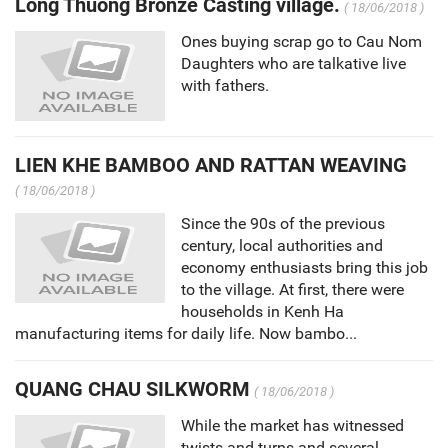
Long Thuong Bronze Casting village.
( 18/06/2018 )
Ones buying scrap go to Cau Nom
Daughters who are talkative live
with fathers.
LIEN KHE BAMBOO AND RATTAN WEAVING
( 18/06/2018 )
Since the 90s of the previous
century, local authorities and
economy enthusiasts bring this job
to the village. At first, there were
households in Kenh Ha
manufacturing items for daily life. Now bambo...
QUANG CHAU SILKWORM
( 18/06/2018 )
While the market has witnessed
twists and turns and several