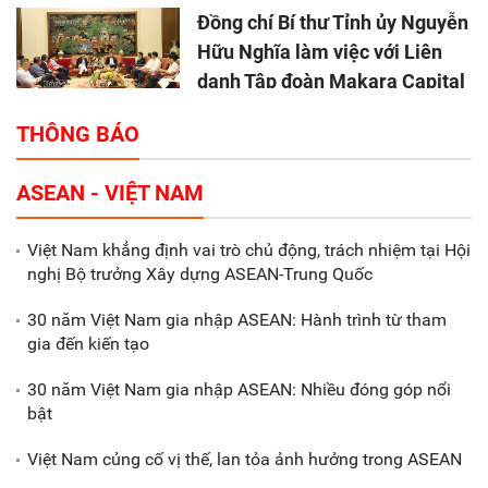
Đồng chí Bí thư Tỉnh ủy Nguyễn
Hữu Nghĩa làm việc với Liên
danh Tập đoàn Makara Capital
Partners
THÔNG BÁO
Tổng thu ngân sách nhà nước 9
ASEAN - VIỆT NAM
tháng đầu năm 2025 đạt trên
70.600 tỷ đồng
Việt Nam khẳng định vai trò chủ động, trách nhiệm tại Hội
nghị Bộ trưởng Xây dựng ASEAN-Trung Quốc
Xã Nam Đông Hưng: Gặp mặt,
biểu dương các doanh nghiệp,
30 năm Việt Nam gia nhập ASEAN: Hành trình từ tham
doanh nhân tiêu biểu
gia đến kiến tạo
30 năm Việt Nam gia nhập ASEAN: Nhiều đóng góp nổi
Gắn sản xuất với phát triển văn
bật
hóa trong doanh nghiệp
Việt Nam củng cố vị thế, lan tỏa ảnh hưởng trong ASEAN