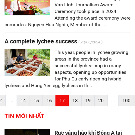
Van Linh Journalism Award
Ceremony took place in 2024.
Attending the award ceremony were
comrades: Nguyen Huu Nghia, Member of the ...
A complete lychee success
( 20/06/2024 )
This year, people in lychee growing
areas in the province had a
successful lychee crop in many
aspects, opening up opportunities
for Phu Cu early-ripening hybrid
lychees and Hung Yen egg lychees in th...
2
...
14
15
16
17
18
19
20
...
100
TIN MỚI NHẤT
Rực sáng hào khí Đông A tại