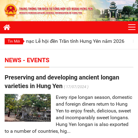
 mạc Lễ hội đền Trần tỉnh Hưng Yên năm 2026
Phát huy truy
Tin Mới
NEWS - EVENTS
Preserving and developing ancient longan
varieties in Hung Yen
( 17/07/2024 )
Every ripe longan season, domestic
and foreign diners return to Hung
Yen to enjoy fresh, delicious, sweet
and incomparably sweet longans.
Hung Yen longan is also exported
to a number of countries, hig...