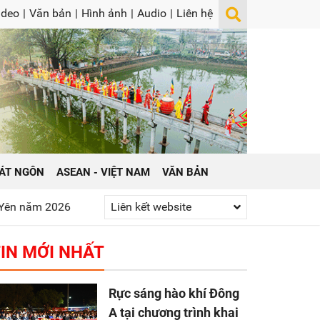
ideo
|
Văn bản
|
Hình ảnh
|
Audio
|
Liên hệ
ÁT NGÔN
ASEAN - VIỆT NAM
VĂN BẢN
hát huy truyền thống “Uống nước nhớ nguồn”
Liên kết website
Gửi yêu thương
IN MỚI NHẤT
Rực sáng hào khí Đông
A tại chương trình khai