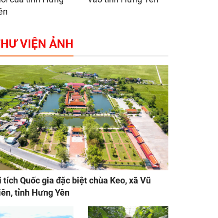
ên
HƯ VIỆN ẢNH
i tích Quốc gia đặc biệt chùa Keo, xã Vũ
iên, tỉnh Hưng Yên