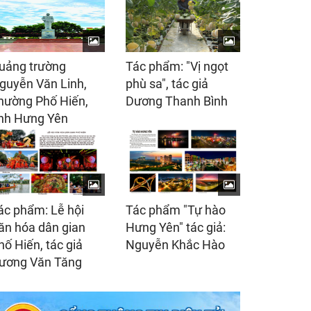
uảng trường
Tác phẩm: "Vị ngọt
guyễn Văn Linh,
phù sa", tác giả
hường Phố Hiến,
Dương Thanh Bình
ỉnh Hưng Yên
ác phẩm: Lễ hội
Tác phẩm "Tự hào
ăn hóa dân gian
Hưng Yên" tác giả:
hố Hiến, tác giả
Nguyễn Khắc Hào
ương Văn Tăng