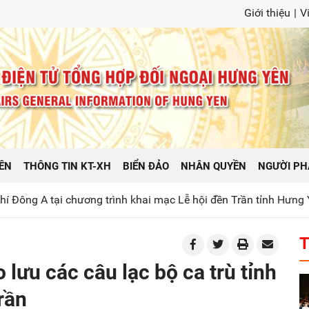
Giới thiệu
|
V
ÊN
THÔNG TIN KT-XH
BIỂN ĐẢO
NHÂN QUYỀN
NGƯỜI PH
ng trình khai mạc Lễ hội đền Trần tỉnh Hưng Yên năm 2026
P
T
 lưu các câu lạc bộ ca trù tỉnh
rần