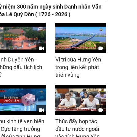
ỷ niệm 300 năm ngày sinh Danh nhân Văn
óa Lê Quý Đôn ( 1726 - 2026 )
ình Duyên Yên -
Vị trí của Hưng Yên
hững dấu tích lịch
trong liên kết phát
ử
triển vùng
hu kinh tế ven biển
Thúc đẩy hợp tác
 Cực tăng trưởng
đầu tư nước ngoài
ới của tỉnh Hưng
vào tỉnh Hưng Yên