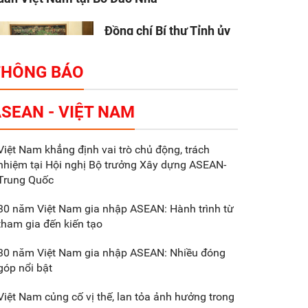
Đồng chí Bí thư Tỉnh ủy
Nguyễn Hữu Nghĩa làm
việc với Liên danh Tập
THÔNG BÁO
đoàn Makara Capital
artners
SEAN - VIỆT NAM
Tổng thu ngân sách nhà
Việt Nam khẳng định vai trò chủ động, trách
nước 9 tháng đầu năm
nhiệm tại Hội nghị Bộ trưởng Xây dựng ASEAN-
2025 đạt trên 70.600 tỷ
Trung Quốc
đồng
30 năm Việt Nam gia nhập ASEAN: Hành trình từ
tham gia đến kiến tạo
Xã Nam Đông Hưng:
Gặp mặt, biểu dương
30 năm Việt Nam gia nhập ASEAN: Nhiều đóng
các doanh nghiệp,
góp nổi bật
doanh nhân tiêu biểu
Việt Nam củng cố vị thế, lan tỏa ảnh hưởng trong