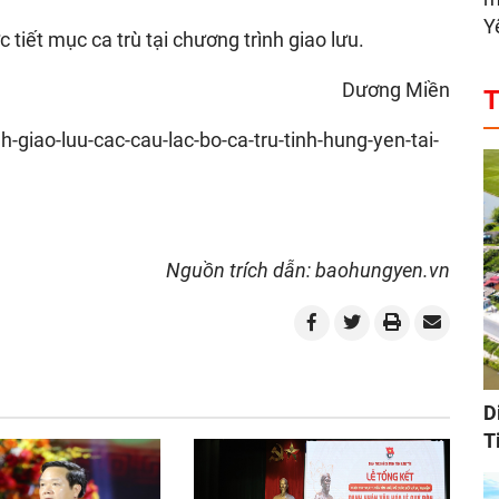
Y
tiết mục ca trù tại chương trình giao lưu.
Dương Miền
T
giao-luu-cac-cau-lac-bo-ca-tru-tinh-hung-yen-tai-
Nguồn trích dẫn: baohungyen.vn
D
T