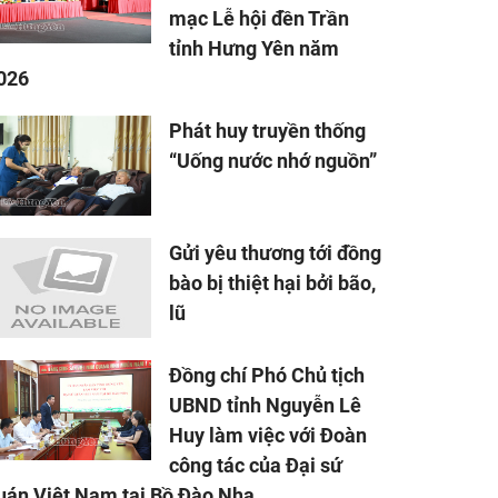
mạc Lễ hội đền Trần
tỉnh Hưng Yên năm
026
Phát huy truyền thống
“Uống nước nhớ nguồn”
Gửi yêu thương tới đồng
bào bị thiệt hại bởi bão,
lũ
Đồng chí Phó Chủ tịch
UBND tỉnh Nguyễn Lê
Huy làm việc với Đoàn
công tác của Đại sứ
uán Việt Nam tại Bồ Đào Nha