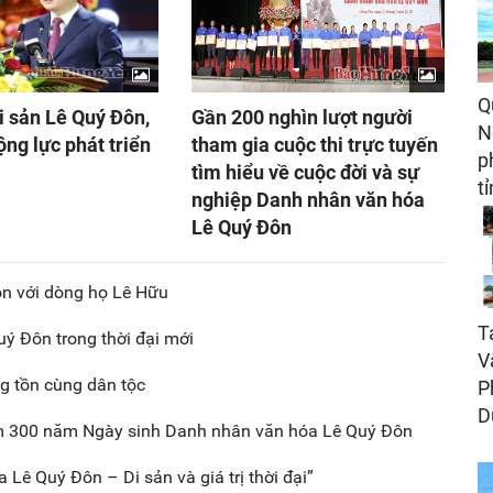
Q
i sản Lê Quý Đôn,
Gần 200 nghìn lượt người
N
ộng lực phát triển
tham gia cuộc thi trực tuyến
p
tìm hiểu về cuộc đời và sự
t
nghiệp Danh nhân văn hóa
Lê Quý Đôn
ôn với dòng họ Lê Hữu
T
uý Đôn trong thời đại mới
V
g tồn cùng dân tộc
P
D
iệm 300 năm Ngày sinh Danh nhân văn hóa Lê Quý Đôn
Lê Quý Đôn – Di sản và giá trị thời đại”