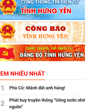
XEM NHIỀU NHẤT
1
Phù Cừ: Mảnh đất anh hùng!
Phát huy truyền thống “Uống nước nhớ
2
nguồn”