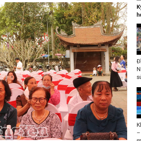
K
h
Đ
N
s
K
–
m