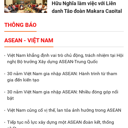
Hữu Nghĩa làm việc với Liên
danh Tập đoàn Makara Capital
Partners
THÔNG BÁO
Tổng thu ngân sách nhà nước 9
ASEAN - VIỆT NAM
tháng đầu năm 2025 đạt trên
70.600 tỷ đồng
Việt Nam khẳng định vai trò chủ động, trách nhiệm tại Hội
nghị Bộ trưởng Xây dựng ASEAN-Trung Quốc
Xã Nam Đông Hưng: Gặp mặt,
biểu dương các doanh nghiệp,
30 năm Việt Nam gia nhập ASEAN: Hành trình từ tham
doanh nhân tiêu biểu
gia đến kiến tạo
30 năm Việt Nam gia nhập ASEAN: Nhiều đóng góp nổi
Gắn sản xuất với phát triển văn
bật
hóa trong doanh nghiệp
Việt Nam củng cố vị thế, lan tỏa ảnh hưởng trong ASEAN
Tiếp tục nỗ lực xây dựng một ASEAN đoàn kết, thống