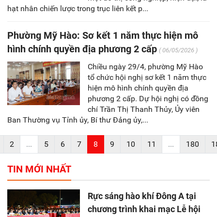
hạt nhân chiến lược trong trục liên kết p...
Phường Mỹ Hào: Sơ kết 1 năm thực hiện mô
hình chính quyền địa phương 2 cấp
( 06/05/2026 )
Chiều ngày 29/4, phường Mỹ Hào
tổ chức hội nghị sơ kết 1 năm thực
hiện mô hình chính quyền địa
phương 2 cấp. Dự hội nghị có đồng
chí Trần Thị Thanh Thủy, Ủy viên
Ban Thường vụ Tỉnh ủy, Bí thư Đảng ủy,...
2
...
5
6
7
8
9
10
11
...
180
1
TIN MỚI NHẤT
Rực sáng hào khí Đông A tại
chương trình khai mạc Lễ hội