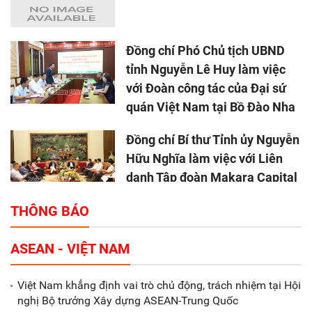
Đồng chí Phó Chủ tịch UBND
tỉnh Nguyễn Lê Huy làm việc
với Đoàn công tác của Đại sứ
quán Việt Nam tại Bồ Đào Nha
Đồng chí Bí thư Tỉnh ủy Nguyễn
Hữu Nghĩa làm việc với Liên
danh Tập đoàn Makara Capital
Partners
THÔNG BÁO
Tổng thu ngân sách nhà nước 9
ASEAN - VIỆT NAM
tháng đầu năm 2025 đạt trên
70.600 tỷ đồng
Việt Nam khẳng định vai trò chủ động, trách nhiệm tại Hội
nghị Bộ trưởng Xây dựng ASEAN-Trung Quốc
Xã Nam Đông Hưng: Gặp mặt,