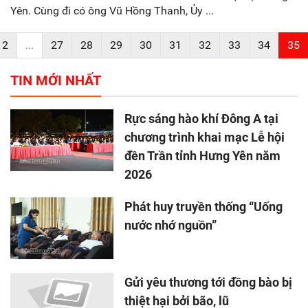
Yên. Cùng đi có ông Vũ Hồng Thanh, Ủy ...
2
...
27
28
29
30
31
32
33
34
35
TIN MỚI NHẤT
Rực sáng hào khí Đông A tại
chương trình khai mạc Lễ hội
đền Trần tỉnh Hưng Yên năm
2026
Phát huy truyền thống “Uống
nước nhớ nguồn”
Gửi yêu thương tới đồng bào bị
thiệt hại bởi bão, lũ