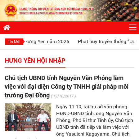
h Hưng Yên năm 2026
Phát huy truyền thống “Uống nước nhớ
Tin Mới
HƯNG YÊN HỘI NHẬP
Chủ tịch UBND tỉnh Nguyễn Văn Phóng làm
việc với đại diện Công ty TNHH giải pháp môi
trường Đại Đồng
( 12/10/2017 )
Ngày 11.10, tại trụ sở văn phòng
HĐND-UBND tỉnh, ông Nguyễn Văn
Phóng, Phó Bí thư Tỉnh ủy, Chủ tịch
UBND tỉnh đã tiếp và làm việc với
ông Yasuichi Kagayama, Chủ tịch