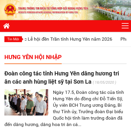
i mạc Lễ hội đền Trần tỉnh Hưng Yên năm 2026
Phát huy tru
Tin Mới
HƯNG YÊN HỘI NHẬP
Đoàn công tác tỉnh Hưng Yên dâng hương tri
ân các anh hùng liệt sỹ tại Sơn La
( 18/05/2020 )
Ngày 17.5, Đoàn công tác của tỉnh
Hưng Yên do đồng chí Đỗ Tiến Sỹ,
Ủy viên BCH Trung ương Đảng, Bí
thư Tỉnh ủy, Trưởng đoàn Đại biểu
Quốc hội tỉnh làm trưởng đoàn đã
đến dâng hương, dâng hoa tri ân cá...