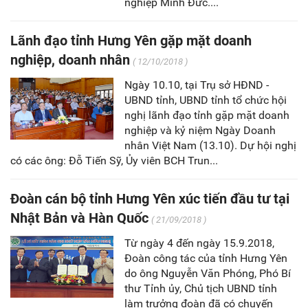
nghiệp Minh Đức....
Lãnh đạo tỉnh Hưng Yên gặp mặt doanh
nghiệp, doanh nhân
( 12/10/2018 )
Ngày 10.10, tại Trụ sở HĐND -
UBND tỉnh, UBND tỉnh tổ chức hội
nghị lãnh đạo tỉnh gặp mặt doanh
nghiệp và kỷ niệm Ngày Doanh
nhân Việt Nam (13.10). Dự hội nghị
có các ông: Đỗ Tiến Sỹ, Ủy viên BCH Trun...
Đoàn cán bộ tỉnh Hưng Yên xúc tiến đầu tư tại
Nhật Bản và Hàn Quốc
( 21/09/2018 )
Từ ngày 4 đến ngày 15.9.2018,
Đoàn công tác của tỉnh Hưng Yên
do ông Nguyễn Văn Phóng, Phó Bí
thư Tỉnh ủy, Chủ tịch UBND tỉnh
làm trưởng đoàn đã có chuyến