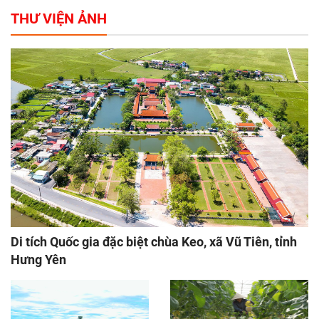
THƯ VIỆN ẢNH
Di tích Quốc gia đặc biệt chùa Keo, xã Vũ Tiên, tỉnh
Hưng Yên