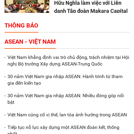
Hữu Nghĩa làm việc với Liên
danh Tập đoàn Makara Capital
Partners
THÔNG BÁO
Tổng thu ngân sách nhà nước 9
ASEAN - VIỆT NAM
tháng đầu năm 2025 đạt trên
70.600 tỷ đồng
Việt Nam khẳng định vai trò chủ động, trách nhiệm tại Hội
nghị Bộ trưởng Xây dựng ASEAN-Trung Quốc
Xã Nam Đông Hưng: Gặp mặt,
biểu dương các doanh nghiệp,
30 năm Việt Nam gia nhập ASEAN: Hành trình từ tham
doanh nhân tiêu biểu
gia đến kiến tạo
30 năm Việt Nam gia nhập ASEAN: Nhiều đóng góp nổi
Gắn sản xuất với phát triển văn
bật
hóa trong doanh nghiệp
Việt Nam củng cố vị thế, lan tỏa ảnh hưởng trong ASEAN
Tiếp tục nỗ lực xây dựng một ASEAN đoàn kết, thống
nhất