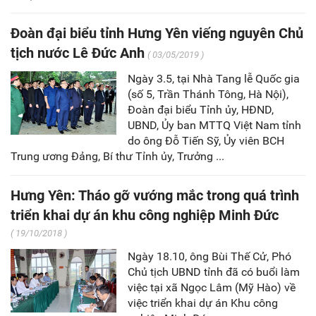
Đoàn đại biểu tỉnh Hưng Yên viếng nguyên Chủ
tịch nước Lê Đức Anh
( 03/05/2019 )
Ngày 3.5, tại Nhà Tang lễ Quốc gia
(số 5, Trần Thánh Tông, Hà Nội),
Đoàn đại biểu Tỉnh ủy, HĐND,
UBND, Ủy ban MTTQ Việt Nam tỉnh
do ông Đỗ Tiến Sỹ, Ủy viên BCH
Trung ương Đảng, Bí thư Tỉnh ủy, Trưởng ...
Hưng Yên: Tháo gỡ vướng mắc trong quá trình
triển khai dự án khu công nghiệp Minh Đức
( 19/10/2018 )
Ngày 18.10, ông Bùi Thế Cử, Phó
Chủ tịch UBND tỉnh đã có buổi làm
việc tại xã Ngọc Lâm (Mỹ Hào) về
việc triển khai dự án Khu công