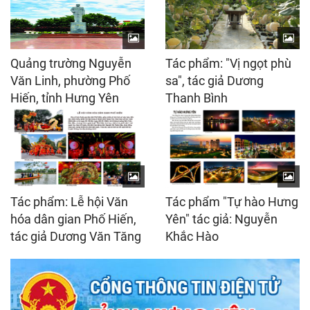
Quảng trường Nguyễn
Tác phẩm: "Vị ngọt phù
Văn Linh, phường Phố
sa", tác giả Dương
Hiến, tỉnh Hưng Yên
Thanh Bình
Tác phẩm: Lễ hội Văn
Tác phẩm "Tự hào Hưng
hóa dân gian Phố Hiến,
Yên" tác giả: Nguyễn
tác giả Dương Văn Tăng
Khắc Hào