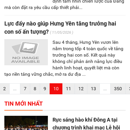
định tầm nhìn chiến lược của Đảng
mà còn đặt ra yêu cầu cấp thiết phải...
Lực đẩy nào giúp Hưng Yên tăng trưởng hai
con số ấn tượng?
( 11/05/2026 )
Sau 4 tháng, Hưng Yên vươn lên
nằm trong tốp 4 toàn quốc về tăng
trưởng hai con số. Kết quả này
không chỉ phản ánh năng lực điều
hành linh hoạt, quyết liệt mà còn
tạo nền tảng vững chắc, mở ra dư địa ...
2
...
7
8
9
10
11
12
13
...
350
TIN MỚI NHẤT
Rực sáng hào khí Đông A tại
chương trình khai mạc Lễ hội