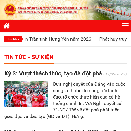
đền Trần tỉnh Hưng Yên năm 2026
Phát huy truyền thống “Uố
Tin Mới
TIN TỨC - SỰ KIỆN
Kỳ 3: Vượt thách thức, tạo đà đột phá
( 13/05/2026 )
Đưa nghị quyết của Đảng vào cuộc
sống là thước đo năng lực lãnh
đạo, tổ chức thực hiện của cả hệ
thống chính trị. Với Nghị quyết số
71-NQ/ TW về đột phá phát triển
giáo dục và đào tạo (GD và ĐT), Hưng...