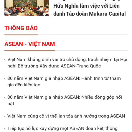
Hữu Nghĩa làm việc với Liên
danh Tập đoàn Makara Capital
Partners
THÔNG BÁO
Tổng thu ngân sách nhà nước 9
ASEAN - VIỆT NAM
tháng đầu năm 2025 đạt trên
70.600 tỷ đồng
Việt Nam khẳng định vai trò chủ động, trách nhiệm tại Hội
nghị Bộ trưởng Xây dựng ASEAN-Trung Quốc
Xã Nam Đông Hưng: Gặp mặt,
biểu dương các doanh nghiệp,
30 năm Việt Nam gia nhập ASEAN: Hành trình từ tham
doanh nhân tiêu biểu
gia đến kiến tạo
30 năm Việt Nam gia nhập ASEAN: Nhiều đóng góp nổi
Gắn sản xuất với phát triển văn
bật
hóa trong doanh nghiệp
Việt Nam củng cố vị thế, lan tỏa ảnh hưởng trong ASEAN
Tiếp tục nỗ lực xây dựng một ASEAN đoàn kết, thống