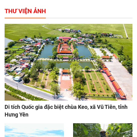
THƯ VIỆN ẢNH
Di tích Quốc gia đặc biệt chùa Keo, xã Vũ Tiên, tỉnh
Hưng Yên