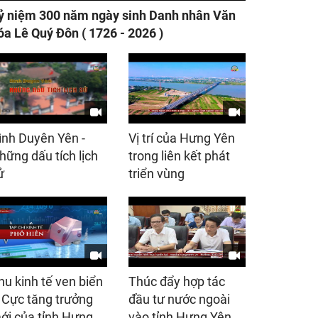
ỷ niệm 300 năm ngày sinh Danh nhân Văn
óa Lê Quý Đôn ( 1726 - 2026 )
ình Duyên Yên -
Vị trí của Hưng Yên
hững dấu tích lịch
trong liên kết phát
ử
triển vùng
hu kinh tế ven biển
Thúc đẩy hợp tác
 Cực tăng trưởng
đầu tư nước ngoài
ới của tỉnh Hưng
vào tỉnh Hưng Yên