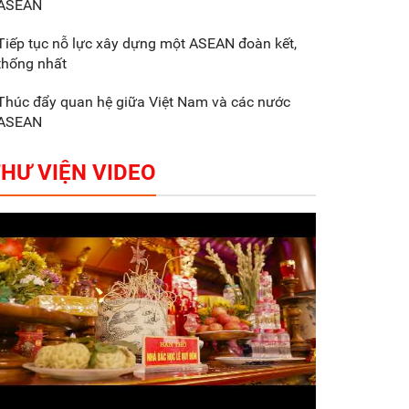
ASEAN
Gắn sản xuất với phát
triển văn hóa trong
Tiếp tục nỗ lực xây dựng một ASEAN đoàn kết,
doanh nghiệp
thống nhất
Thúc đẩy quan hệ giữa Việt Nam và các nước
ASEAN
HƯ VIỆN VIDEO