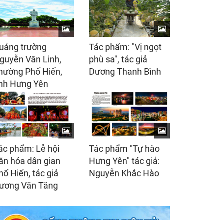
uảng trường
Tác phẩm: "Vị ngọt
guyễn Văn Linh,
phù sa", tác giả
hường Phố Hiến,
Dương Thanh Bình
ỉnh Hưng Yên
ác phẩm: Lễ hội
Tác phẩm "Tự hào
ăn hóa dân gian
Hưng Yên" tác giả:
hố Hiến, tác giả
Nguyễn Khắc Hào
ương Văn Tăng