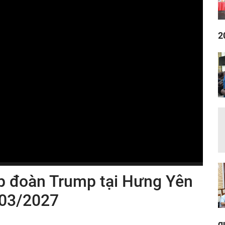
2
ập đoàn Trump tại Hưng Yên
 03/2027
q