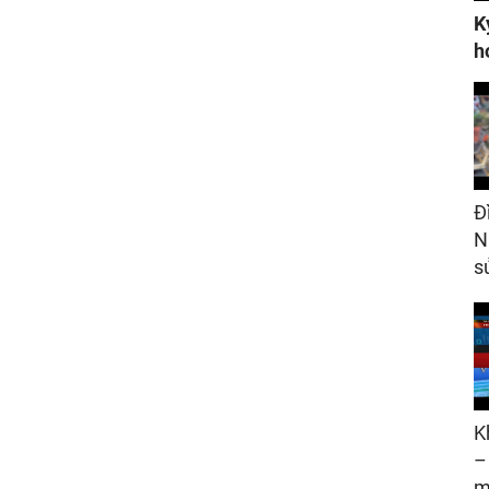
K
h
Đ
N
s
K
–
m