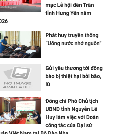
mạc Lễ hội đền Trần
tỉnh Hưng Yên năm
026
Phát huy truyền thống
“Uống nước nhớ nguồn”
Gửi yêu thương tới đồng
bào bị thiệt hại bởi bão,
lũ
Đồng chí Phó Chủ tịch
UBND tỉnh Nguyễn Lê
Huy làm việc với Đoàn
công tác của Đại sứ
uán Việt Nam tại Bồ Đào Nha