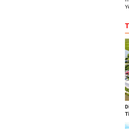
Y
T
D
T