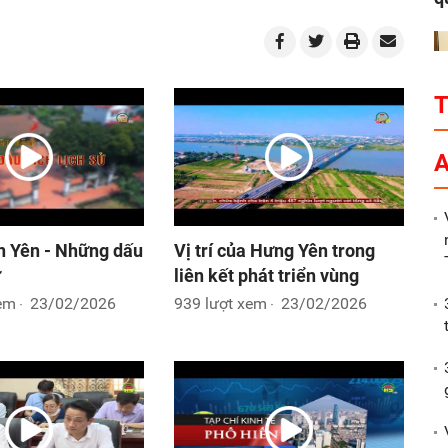
P
A
n Yên - Những dấu
Vị trí của Hưng Yên trong
ử
liên kết phát triển vùng
xem
23/02/2026
939 lượt xem
23/02/2026