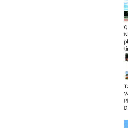
Q
N
p
t
T
V
P
D