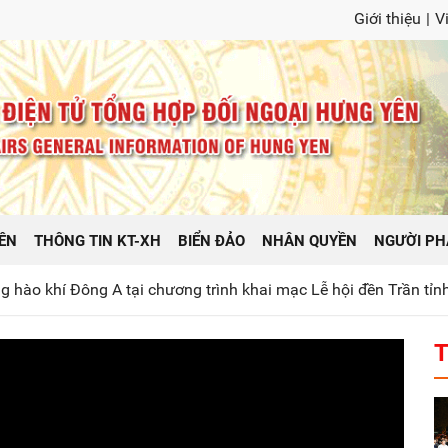
Giới thiệu
|
V
ÊN
THÔNG TIN KT-XH
BIỂN ĐẢO
NHÂN QUYỀN
NGƯỜI PH
g A tại chương trình khai mạc Lễ hội đền Trần tỉnh Hưng Yên 
T