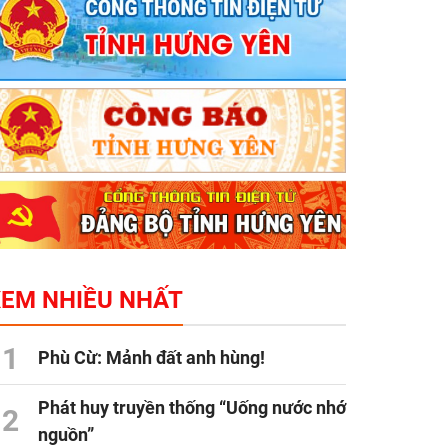
XEM NHIỀU NHẤT
1
Phù Cừ: Mảnh đất anh hùng!
Phát huy truyền thống “Uống nước nhớ
2
nguồn”