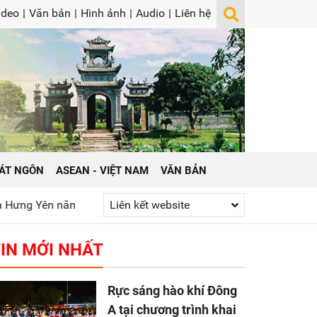
ideo
|
Văn bản
|
Hình ảnh
|
Audio
|
Liên hệ
ÁT NGÔN
ASEAN - VIỆT NAM
VĂN BẢN
năm 2026
Phát huy truyền thống “Uống nước nhớ nguồn”
Liên kết website
G
IN MỚI NHẤT
Rực sáng hào khí Đông
A tại chương trình khai