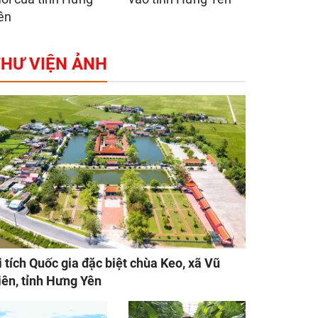
ên
HƯ VIỆN ẢNH
i tích Quốc gia đặc biệt chùa Keo, xã Vũ
iên, tỉnh Hưng Yên