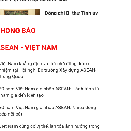
Đồng chí Bí thư Tỉnh ủy
Nguyễn Hữu Nghĩa làm
việc với Liên danh Tập
THÔNG BÁO
đoàn Makara Capital
artners
SEAN - VIỆT NAM
Tổng thu ngân sách nhà
Việt Nam khẳng định vai trò chủ động, trách
nước 9 tháng đầu năm
nhiệm tại Hội nghị Bộ trưởng Xây dựng ASEAN-
2025 đạt trên 70.600 tỷ
Trung Quốc
đồng
30 năm Việt Nam gia nhập ASEAN: Hành trình từ
tham gia đến kiến tạo
Xã Nam Đông Hưng:
Gặp mặt, biểu dương
30 năm Việt Nam gia nhập ASEAN: Nhiều đóng
các doanh nghiệp,
góp nổi bật
doanh nhân tiêu biểu
Việt Nam củng cố vị thế, lan tỏa ảnh hưởng trong