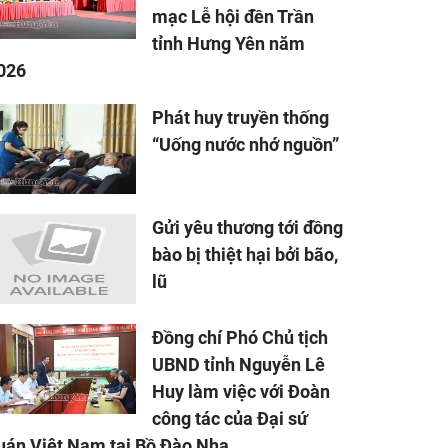
mạc Lễ hội đền Trần
tỉnh Hưng Yên năm
026
Phát huy truyền thống
“Uống nước nhớ nguồn”
Gửi yêu thương tới đồng
bào bị thiệt hại bởi bão,
lũ
Đồng chí Phó Chủ tịch
UBND tỉnh Nguyễn Lê
Huy làm việc với Đoàn
công tác của Đại sứ
uán Việt Nam tại Bồ Đào Nha