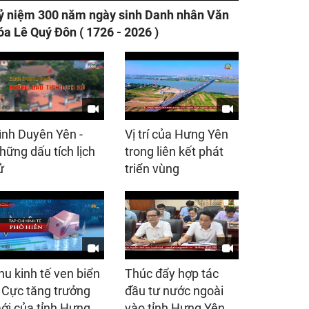
ỷ niệm 300 năm ngày sinh Danh nhân Văn
óa Lê Quý Đôn ( 1726 - 2026 )
ình Duyên Yên -
Vị trí của Hưng Yên
hững dấu tích lịch
trong liên kết phát
ử
triển vùng
hu kinh tế ven biển
Thúc đẩy hợp tác
 Cực tăng trưởng
đầu tư nước ngoài
ới của tỉnh Hưng
vào tỉnh Hưng Yên