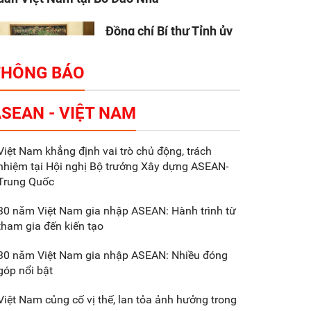
Đồng chí Bí thư Tỉnh ủy
Nguyễn Hữu Nghĩa làm
việc với Liên danh Tập
THÔNG BÁO
đoàn Makara Capital
artners
SEAN - VIỆT NAM
Tổng thu ngân sách nhà
Việt Nam khẳng định vai trò chủ động, trách
nước 9 tháng đầu năm
nhiệm tại Hội nghị Bộ trưởng Xây dựng ASEAN-
2025 đạt trên 70.600 tỷ
Trung Quốc
đồng
30 năm Việt Nam gia nhập ASEAN: Hành trình từ
tham gia đến kiến tạo
Xã Nam Đông Hưng:
Gặp mặt, biểu dương
30 năm Việt Nam gia nhập ASEAN: Nhiều đóng
các doanh nghiệp,
góp nổi bật
doanh nhân tiêu biểu
Việt Nam củng cố vị thế, lan tỏa ảnh hưởng trong