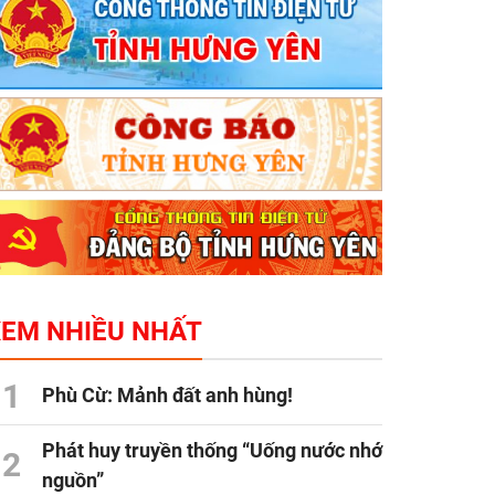
XEM NHIỀU NHẤT
1
Phù Cừ: Mảnh đất anh hùng!
Phát huy truyền thống “Uống nước nhớ
2
nguồn”