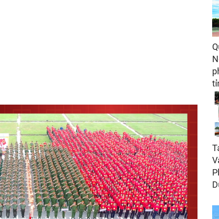
Q
N
p
t
T
V
P
D