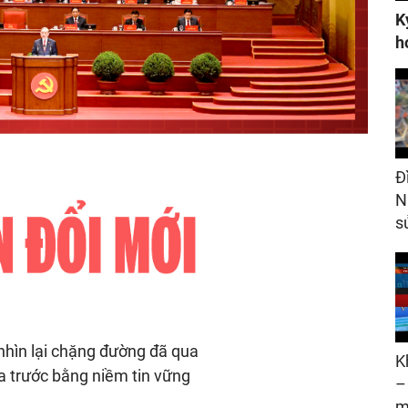
K
h
Đ
N
s
nhìn lại chặng đường đã qua
K
a trước bằng niềm tin vững
–
m