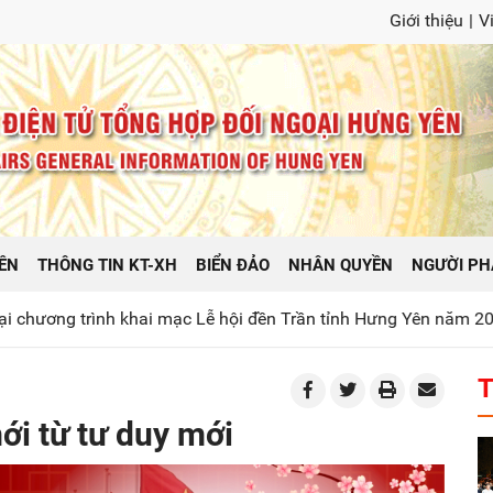
Giới thiệu
|
V
ÊN
THÔNG TIN KT-XH
BIỂN ĐẢO
NHÂN QUYỀN
NGƯỜI PH
c Lễ hội đền Trần tỉnh Hưng Yên năm 2026
Phát huy truyền 
T
ới từ tư duy mới