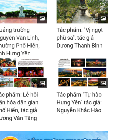
uảng trường
Tác phẩm: "Vị ngọt
guyễn Văn Linh,
phù sa", tác giả
hường Phố Hiến,
Dương Thanh Bình
ỉnh Hưng Yên
ác phẩm: Lễ hội
Tác phẩm "Tự hào
ăn hóa dân gian
Hưng Yên" tác giả:
hố Hiến, tác giả
Nguyễn Khắc Hào
ương Văn Tăng