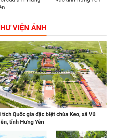
ên
HƯ VIỆN ẢNH
i tích Quốc gia đặc biệt chùa Keo, xã Vũ
iên, tỉnh Hưng Yên