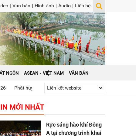
ideo
|
Văn bản
|
Hình ảnh
|
Audio
|
Liên hệ
ÁT NGÔN
ASEAN - VIỆT NAM
VĂN BẢN
thống “Uống nước nhớ nguồn”
Liên kết website
Gửi yêu thương tới đồng bào bị t
IN MỚI NHẤT
Rực sáng hào khí Đông
A tại chương trình khai