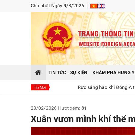
Chủ nhật Ngày 9/8/2026
|
TIN TỨC - SỰ KIỆN
KHÁM PHÁ HƯNG Y
Rực sáng hào khí Đông A tại chương trình khai mạ
Tin Mới
23/02/2026 | lượt xem:
81
Xuân vươn mình khí thế m