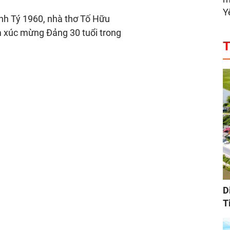
Y
nh Tý 1960, nhà thơ Tố Hữu
m xúc mừng Đảng 30 tuổi trong
T
D
T