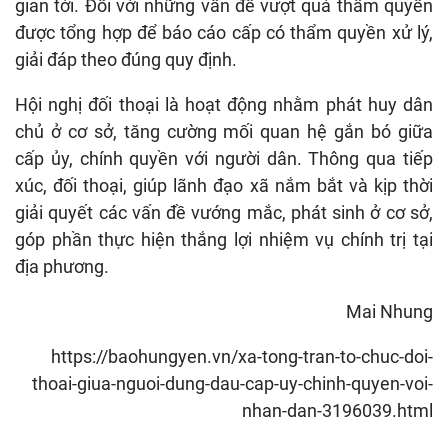
gian tới. Đối với những vấn đề vượt quá thẩm quyền
được tổng hợp để báo cáo cấp có thẩm quyền xử lý,
giải đáp theo đúng quy định.
Hội nghị đối thoại là hoạt động nhằm phát huy dân
chủ ở cơ sở, tăng cường mối quan hệ gắn bó giữa
cấp ủy, chính quyền với người dân. Thông qua tiếp
xúc, đối thoại, giúp lãnh đạo xã nắm bắt và kịp thời
giải quyết các vấn đề vướng mắc, phát sinh ở cơ sở,
góp phần thực hiện thắng lợi nhiệm vụ chính trị tại
địa phương.
Mai Nhung
https://baohungyen.vn/xa-tong-tran-to-chuc-doi-
thoai-giua-nguoi-dung-dau-cap-uy-chinh-quyen-voi-
nhan-dan-3196039.html