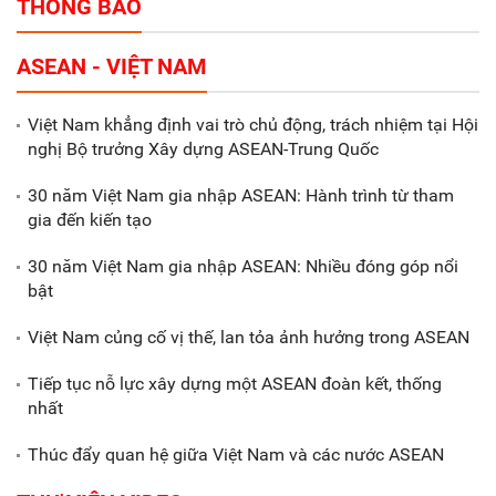
THÔNG BÁO
Tổng thu ngân sách nhà nước 9
ASEAN - VIỆT NAM
tháng đầu năm 2025 đạt trên
70.600 tỷ đồng
Việt Nam khẳng định vai trò chủ động, trách nhiệm tại Hội
nghị Bộ trưởng Xây dựng ASEAN-Trung Quốc
Xã Nam Đông Hưng: Gặp mặt,
biểu dương các doanh nghiệp,
30 năm Việt Nam gia nhập ASEAN: Hành trình từ tham
doanh nhân tiêu biểu
gia đến kiến tạo
30 năm Việt Nam gia nhập ASEAN: Nhiều đóng góp nổi
Gắn sản xuất với phát triển văn
bật
hóa trong doanh nghiệp
Việt Nam củng cố vị thế, lan tỏa ảnh hưởng trong ASEAN
Tiếp tục nỗ lực xây dựng một ASEAN đoàn kết, thống
nhất
Thúc đẩy quan hệ giữa Việt Nam và các nước ASEAN