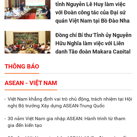
tỉnh Nguyễn Lê Huy làm việc
với Đoàn công tác của Đại sứ
quán Việt Nam tại Bồ Đào Nha
Đồng chí Bí thư Tỉnh ủy Nguyễn
Hữu Nghĩa làm việc với Liên
danh Tập đoàn Makara Capital
Partners
THÔNG BÁO
Tổng thu ngân sách nhà nước 9
ASEAN - VIỆT NAM
tháng đầu năm 2025 đạt trên
70.600 tỷ đồng
Việt Nam khẳng định vai trò chủ động, trách nhiệm tại Hội
nghị Bộ trưởng Xây dựng ASEAN-Trung Quốc
Xã Nam Đông Hưng: Gặp mặt,
biểu dương các doanh nghiệp,
30 năm Việt Nam gia nhập ASEAN: Hành trình từ tham
doanh nhân tiêu biểu
gia đến kiến tạo