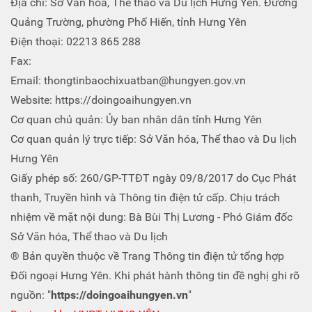
Địa chỉ: Sở Văn hóa, Thể thao và Du lịch Hưng Yên. Đường
Quảng Trường, phường Phố Hiến, tỉnh Hưng Yên
Điện thoại: 02213 865 288
Fax:
Email: thongtinbaochixuatban@hungyen.gov.vn
Website: https://doingoaihungyen.vn
Cơ quan chủ quản: Ủy ban nhân dân tỉnh Hưng Yên
Cơ quan quản lý trực tiếp: Sở Văn hóa, Thể thao và Du lịch
Hưng Yên
Giấy phép số: 260/GP-TTĐT ngày 09/8/2017 do Cục Phát
thanh, Truyền hình và Thông tin điện tử cấp. Chịu trách
nhiệm về mặt nội dung: Bà Bùi Thị Lương - Phó Giám đốc
Sở Văn hóa, Thể thao và Du lịch
® Bản quyền thuộc về Trang Thông tin điện tử tổng hợp
Đối ngoại Hưng Yên. Khi phát hành thông tin đề nghị ghi rõ
nguồn: "
https://doingoaihungyen.vn
"