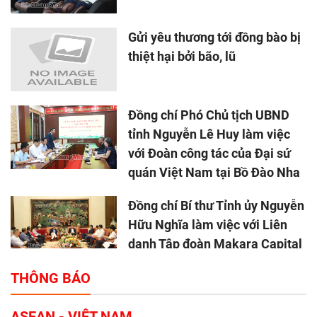
Gửi yêu thương tới đồng bào bị
thiệt hại bởi bão, lũ
Đồng chí Phó Chủ tịch UBND
tỉnh Nguyễn Lê Huy làm việc
với Đoàn công tác của Đại sứ
quán Việt Nam tại Bồ Đào Nha
Đồng chí Bí thư Tỉnh ủy Nguyễn
Hữu Nghĩa làm việc với Liên
danh Tập đoàn Makara Capital
Partners
THÔNG BÁO
Tổng thu ngân sách nhà nước 9
ASEAN - VIỆT NAM
tháng đầu năm 2025 đạt trên