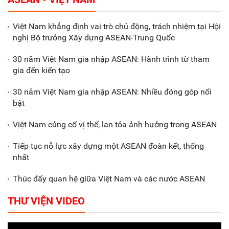
70.600 tỷ đồng
Việt Nam khẳng định vai trò chủ động, trách nhiệm tại Hội
nghị Bộ trưởng Xây dựng ASEAN-Trung Quốc
Xã Nam Đông Hưng: Gặp mặt,
biểu dương các doanh nghiệp,
30 năm Việt Nam gia nhập ASEAN: Hành trình từ tham
doanh nhân tiêu biểu
gia đến kiến tạo
30 năm Việt Nam gia nhập ASEAN: Nhiều đóng góp nổi
Gắn sản xuất với phát triển văn
bật
hóa trong doanh nghiệp
Việt Nam củng cố vị thế, lan tỏa ảnh hưởng trong ASEAN
Tiếp tục nỗ lực xây dựng một ASEAN đoàn kết, thống
nhất
Thúc đẩy quan hệ giữa Việt Nam và các nước ASEAN
THƯ VIỆN VIDEO