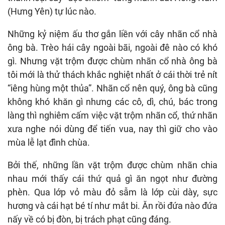
(Hưng Yên) tự lúc nào.
Những kỷ niệm ấu thơ gắn liền với cây nhãn cổ nhà
ông bà. Trèo hái cây ngoài bãi, ngoài đê nào có khó
gì. Nhưng vặt trộm được chùm nhãn cổ nhà ông bà
tôi mới là thử thách khắc nghiệt nhất ở cái thời trẻ nít
“iêng hùng một thủa”. Nhãn cổ nên quý, ông bà cũng
không khó khăn gì nhưng các cô, dì, chú, bác trong
làng thì nghiêm cấm việc vặt trộm nhãn cổ, thứ nhãn
xưa nghe nói dùng để tiến vua, nay thì giữ cho vào
mùa lễ lạt đình chùa.
Bởi thế, những lần vặt trộm được chùm nhãn chia
nhau mới thấy cái thứ quả gì ăn ngọt như đường
phèn. Qua lớp vỏ màu đỏ sẫm là lớp cùi dày, sực
hương và cái hạt bé tí như mắt bi. Ăn rồi đứa nào đứa
nấy về có bị đòn, bị trách phạt cũng đáng.