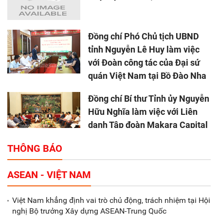
Đồng chí Phó Chủ tịch UBND
tỉnh Nguyễn Lê Huy làm việc
với Đoàn công tác của Đại sứ
quán Việt Nam tại Bồ Đào Nha
Đồng chí Bí thư Tỉnh ủy Nguyễn
Hữu Nghĩa làm việc với Liên
danh Tập đoàn Makara Capital
Partners
THÔNG BÁO
Tổng thu ngân sách nhà nước 9
ASEAN - VIỆT NAM
tháng đầu năm 2025 đạt trên
70.600 tỷ đồng
Việt Nam khẳng định vai trò chủ động, trách nhiệm tại Hội
nghị Bộ trưởng Xây dựng ASEAN-Trung Quốc
Xã Nam Đông Hưng: Gặp mặt,