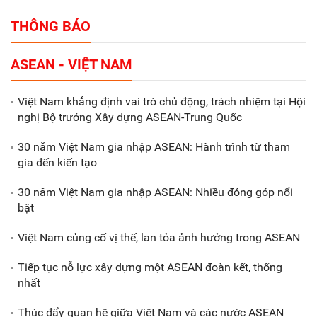
Partners
THÔNG BÁO
Tổng thu ngân sách nhà nước 9
ASEAN - VIỆT NAM
tháng đầu năm 2025 đạt trên
70.600 tỷ đồng
Việt Nam khẳng định vai trò chủ động, trách nhiệm tại Hội
nghị Bộ trưởng Xây dựng ASEAN-Trung Quốc
Xã Nam Đông Hưng: Gặp mặt,
biểu dương các doanh nghiệp,
30 năm Việt Nam gia nhập ASEAN: Hành trình từ tham
doanh nhân tiêu biểu
gia đến kiến tạo
30 năm Việt Nam gia nhập ASEAN: Nhiều đóng góp nổi
Gắn sản xuất với phát triển văn
bật
hóa trong doanh nghiệp
Việt Nam củng cố vị thế, lan tỏa ảnh hưởng trong ASEAN
Tiếp tục nỗ lực xây dựng một ASEAN đoàn kết, thống
nhất
Thúc đẩy quan hệ giữa Việt Nam và các nước ASEAN