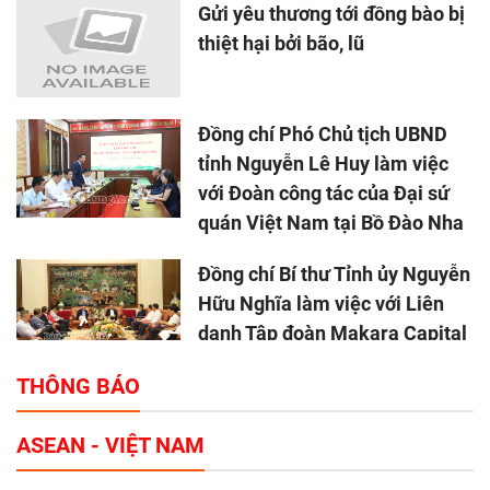
Gửi yêu thương tới đồng bào bị
thiệt hại bởi bão, lũ
Đồng chí Phó Chủ tịch UBND
tỉnh Nguyễn Lê Huy làm việc
với Đoàn công tác của Đại sứ
quán Việt Nam tại Bồ Đào Nha
Đồng chí Bí thư Tỉnh ủy Nguyễn
Hữu Nghĩa làm việc với Liên
danh Tập đoàn Makara Capital
Partners
THÔNG BÁO
Tổng thu ngân sách nhà nước 9
ASEAN - VIỆT NAM
tháng đầu năm 2025 đạt trên
70.600 tỷ đồng