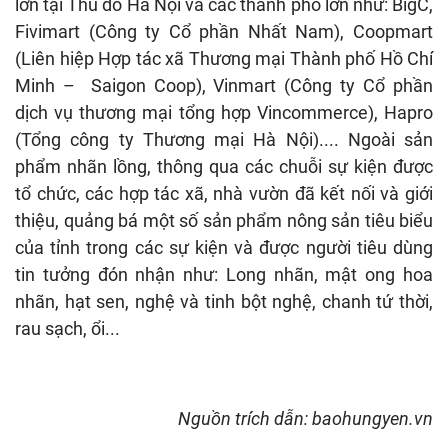
lớn tại Thủ đô Hà Nội và các thành phố lớn như: BigC,
Fivimart (Công ty Cổ phần Nhất Nam), Coopmart
(Liên hiệp Hợp tác xã Thương mại Thành phố Hồ Chí
Minh – Saigon Coop), Vinmart (Công ty Cổ phần
dịch vụ thương mại tổng hợp Vincommerce), Hapro
(Tổng công ty Thương mại Hà Nội).... Ngoài sản
phẩm nhãn lồng, thông qua các chuỗi sự kiện được
tổ chức, các hợp tác xã, nhà vườn đã kết nối và giới
thiệu, quảng bá một số sản phẩm nông sản tiêu biểu
của tỉnh trong các sự kiện và được người tiêu dùng
tin tưởng đón nhận như: Long nhãn, mật ong hoa
nhãn, hạt sen, nghệ và tinh bột nghệ, chanh tứ thời,
rau sạch, ổi...
Nguồn trích dẫn: baohungyen.vn