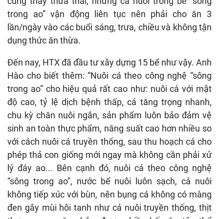
cũng thấy thừa thãi, nhưng cá nuôi trong bể “sông
trong ao” vận động liên tục nên phải cho ăn 3
lần/ngày vào các buổi sáng, trưa, chiều và không tận
dụng thức ăn thừa.
Đến nay, HTX đã đầu tư xây dựng 15 bể như vậy. Anh
Hào cho biết thêm: “Nuôi cá theo công nghệ “sông
trong ao” cho hiệu quả rất cao như: nuôi cá với mật
độ cao, tỷ lệ dịch bệnh thấp, cá tăng trọng nhanh,
chu kỳ chăn nuôi ngắn, sản phẩm luôn bảo đảm vệ
sinh an toàn thực phẩm, năng suất cao hơn nhiều so
với cách nuôi cá truyền thống, sau thu hoạch cá cho
phép thả con giống mới ngay mà không cần phải xử
lý đáy ao... Bên cạnh đó, nuôi cá theo công nghệ
“sông trong ao”, nước bể nuôi luôn sạch, cá nuôi
không tiếp xúc với bùn, nên bụng cá không có màng
đen gây mùi hôi tanh như cá nuôi truyền thống, thịt