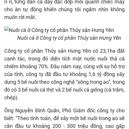
rì rì, từng đàn cá dày đặc đớp mồi quanh chiếc máy
cho ăn tự động khiến chúng tôi ngắm nhìn không
muốn rời mắt.
Nuôi cá ở Công ty cổ phần Thủy sản Hưng Yên
Công ty cổ phần Thủy sản Hưng Yên có 23,1ha đất
canh tác, trong đó diện tích mặt nước nuôi thả cá
chiếm khoảng 70%. Đầu năm nay, cùng với sự hỗ trợ
của tỉnh, công ty đã đầu tư khoảng 1,6 tỷ đồng xây
dựng 5 bể nuôi theo công nghệ “sông trong ao”, trong
đó có 3 bể nuôi cá thịt và 2 bể nuôi cá giống (cá trắm,
chép).
Ông Nguyễn Đình Quân, Phó Giám đốc công ty cho
biết: “Theo tính toán, để xây một bể nuôi trong ao sẽ
cần đầu tư khoảng 200 - 300 triệu đồng, cao gấp