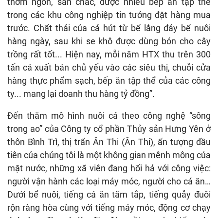
thơm ngon, săn chắc, được nhiều bếp ăn tập thể
trong các khu công nghiệp tin tưởng đặt hàng mua
trước. Chất thải của cá hút từ bể lắng đáy bể nuôi
hàng ngày, sau khi se khô được dùng bón cho cây
trồng rất tốt... Hiện nay, mỗi năm HTX thu trên 300
tấn cá xuất bán chủ yếu vào các siêu thị, chuỗi cửa
hàng thực phẩm sạch, bếp ăn tập thể của các công
ty... mang lại doanh thu hàng tỷ đồng”.
Đến thăm mô hình nuôi cá theo công nghệ “sông
trong ao” của Công ty cổ phần Thủy sản Hưng Yên ở
thôn Bình Trì, thị trấn Ân Thi (Ân Thi), ấn tượng đầu
tiên của chúng tôi là một không gian mênh mông của
mặt nước, những xã viên đang hối hả với công việc:
người vận hành các loại máy móc, người cho cá ăn…
Dưới bể nuôi, tiếng cá ăn tăm tắp, tiếng quẫy đuôi
rộn ràng hòa cùng với tiếng máy móc, động cơ chạy