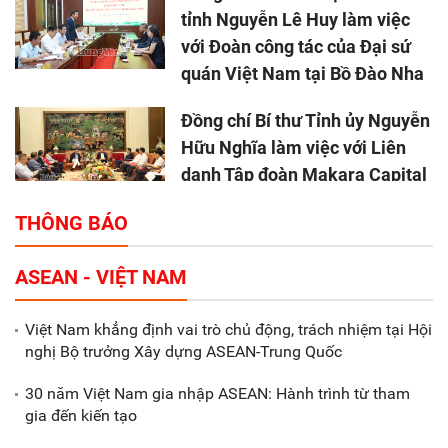
tỉnh Nguyễn Lê Huy làm việc
với Đoàn công tác của Đại sứ
quán Việt Nam tại Bồ Đào Nha
Đồng chí Bí thư Tỉnh ủy Nguyễn
Hữu Nghĩa làm việc với Liên
danh Tập đoàn Makara Capital
Partners
THÔNG BÁO
Tổng thu ngân sách nhà nước 9
ASEAN - VIỆT NAM
tháng đầu năm 2025 đạt trên
70.600 tỷ đồng
Việt Nam khẳng định vai trò chủ động, trách nhiệm tại Hội
nghị Bộ trưởng Xây dựng ASEAN-Trung Quốc
Xã Nam Đông Hưng: Gặp mặt,
biểu dương các doanh nghiệp,
30 năm Việt Nam gia nhập ASEAN: Hành trình từ tham
doanh nhân tiêu biểu
gia đến kiến tạo