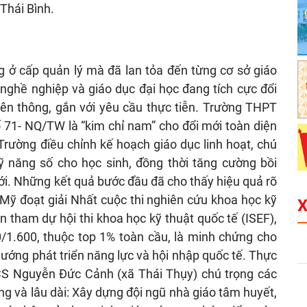
Thái Bình.
g ở cấp quản lý mà đã lan tỏa đến từng cơ sở giáo
 nghề nghiệp và giáo dục đại học đang tích cực đổi
liên thông, gắn với yêu cầu thực tiễn. Trường THPT
 71- NQ/TW là “kim chỉ nam” cho đổi mới toàn diện
Trường điều chỉnh kế hoạch giáo dục linh hoạt, chú
ỹ năng số cho học sinh, đồng thời tăng cường bồi
ới. Những kết quả bước đầu đã cho thấy hiệu quả rõ
Mỹ đoạt giải Nhất cuộc thi nghiên cứu khoa học kỹ
 tham dự hội thi khoa học kỹ thuật quốc tế (ISEF),
/1.600, thuộc top 1% toàn cầu, là minh chứng cho
hướng phát triển năng lực và hội nhập quốc tế. Thực
S Nguyễn Đức Cảnh (xã Thái Thụy) chú trọng các
g và lâu dài: Xây dựng đội ngũ nhà giáo tâm huyết,