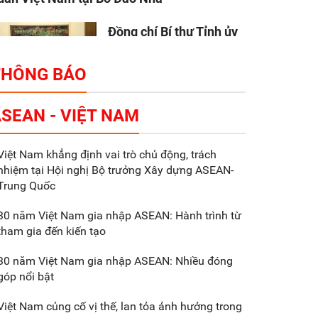
Đồng chí Bí thư Tỉnh ủy
Nguyễn Hữu Nghĩa làm
việc với Liên danh Tập
THÔNG BÁO
đoàn Makara Capital
artners
SEAN - VIỆT NAM
Tổng thu ngân sách nhà
Việt Nam khẳng định vai trò chủ động, trách
nước 9 tháng đầu năm
nhiệm tại Hội nghị Bộ trưởng Xây dựng ASEAN-
2025 đạt trên 70.600 tỷ
Trung Quốc
đồng
30 năm Việt Nam gia nhập ASEAN: Hành trình từ
tham gia đến kiến tạo
Xã Nam Đông Hưng:
Gặp mặt, biểu dương
30 năm Việt Nam gia nhập ASEAN: Nhiều đóng
các doanh nghiệp,
góp nổi bật
doanh nhân tiêu biểu
Việt Nam củng cố vị thế, lan tỏa ảnh hưởng trong