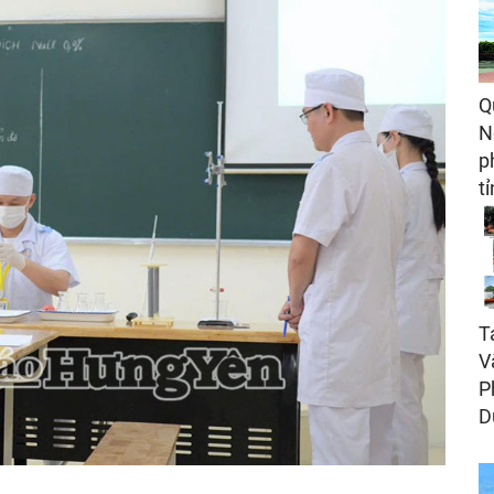
Q
N
p
t
T
V
P
D