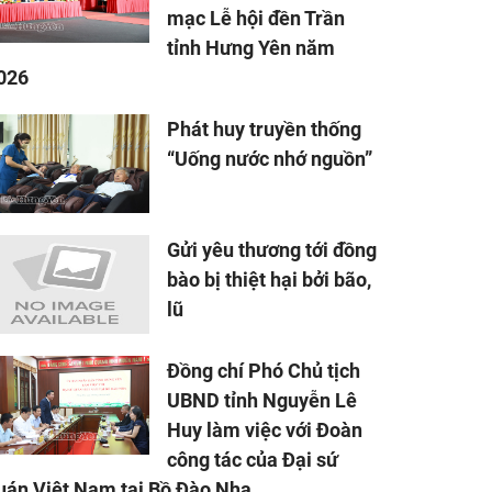
mạc Lễ hội đền Trần
tỉnh Hưng Yên năm
026
Phát huy truyền thống
“Uống nước nhớ nguồn”
Gửi yêu thương tới đồng
bào bị thiệt hại bởi bão,
lũ
Đồng chí Phó Chủ tịch
UBND tỉnh Nguyễn Lê
Huy làm việc với Đoàn
công tác của Đại sứ
uán Việt Nam tại Bồ Đào Nha