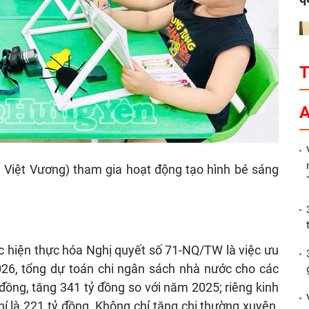
P
A
Việt Vương) tham gia hoạt động tạo hình bé sáng
c hiện thực hóa Nghị quyết số 71-NQ/TW là việc ưu
026, tổng dự toán chi ngân sách nhà nước cho các
 đồng, tăng 341 tỷ đồng so với năm 2025; riêng kinh
hí là 221 tỷ đồng. Không chỉ tăng chi thường xuyên,