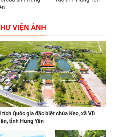
ên
HƯ VIỆN ẢNH
i tích Quốc gia đặc biệt chùa Keo, xã Vũ
iên, tỉnh Hưng Yên