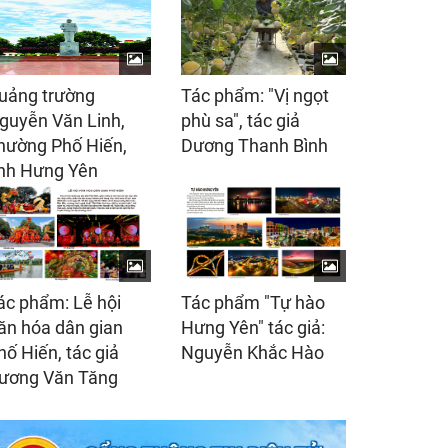
uảng trường
Tác phẩm: "Vị ngọt
guyễn Văn Linh,
phù sa", tác giả
hường Phố Hiến,
Dương Thanh Bình
ỉnh Hưng Yên
ác phẩm: Lễ hội
Tác phẩm "Tự hào
ăn hóa dân gian
Hưng Yên" tác giả:
hố Hiến, tác giả
Nguyễn Khắc Hào
ương Văn Tăng