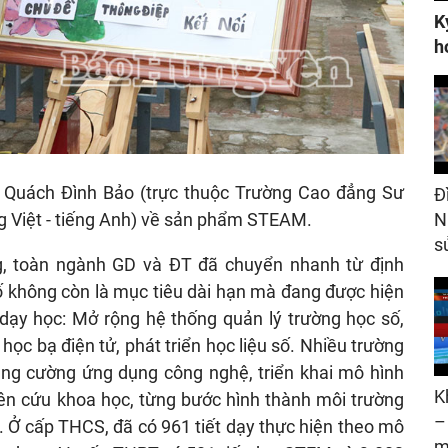
K
h
 Quách Đình Bảo (trực thuộc Trường Cao đẳng Sư
Đ
N
ng Việt - tiếng Anh) về sản phẩm STEAM.
s
g, toàn ngành GD và ĐT đã chuyển nhanh từ định
số không còn là mục tiêu dài hạn mà đang được hiện
dạy học: Mở rộng hệ thống quản lý trường học số,
 học bạ điện tử, phát triển học liệu số. Nhiều trường
ng cường ứng dụng công nghệ, triển khai mô hình
K
n cứu khoa học, từng bước hình thành môi trường
–
m. Ở cấp THCS, đã có 961 tiết dạy thực hiện theo mô
m