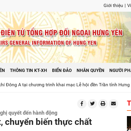
Giới thiệu
|
V
ÊN
THÔNG TIN KT-XH
BIỂN ĐẢO
NHÂN QUYỀN
NGƯỜI PH
trình khai mạc Lễ hội đền Trần tỉnh Hưng Yên năm 2026
Phá
T
 nghị quyết đến hành động
t, chuyển biến thực chất