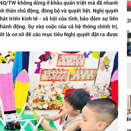
1-NQ/TW không dừng ở khâu quán triệt mà đã nhanh
nh thần chủ động, đồng bộ và quyết liệt. Nghị quyết
át triển kinh tế - xã hội của tỉnh, bảo đảm sự liên
2
 hành động. Sự vào cuộc của cả hệ thống chính trị,
ốt là cơ sở để các mục tiêu Nghị quyết đặt ra được
q