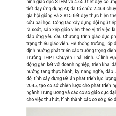
hình giáo dục STEM và 4.650 tiết dạy có ứ
tiết dạy ứng dụng AI; đã tổ chức 2.464 ch
gia hội giảng và 2.815 tiết dạy thực hiện 
cứu bài học. Công tác xây dựng đội ngũ tiế
rà soát, sắp xếp giáo viên theo vị trí việ
đáp ứng yêu cầu Chương trình giáo dục ph
trạng thiếu giáo viên. Hệ thống trường, lớp
định hướng phát triển các trường trọng đ
Trường THPT Chuyên Thái Bình. Ở lĩnh vực
động gắn kết với doanh nghiệp, triển khai đ
hướng tăng thực hành, kỹ năng nghề, đáp ứ
đó, tỉnh xây dựng Đề án phát triển lực lượ
2045, tạo cơ sở chiến lược cho phát triển 
ngành Trung ương và các cơ sở giáo dục đại 
cho việc thu hút, hình thành các cơ sở giáo 