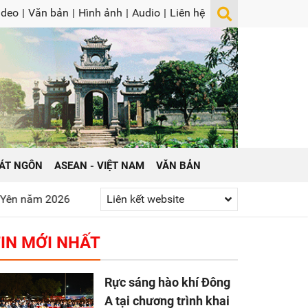
ideo
|
Văn bản
|
Hình ảnh
|
Audio
|
Liên hệ
ÁT NGÔN
ASEAN - VIỆT NAM
VĂN BẢN
t huy truyền thống “Uống nước nhớ nguồn”
Liên kết website
Gửi yêu thương tớ
IN MỚI NHẤT
Rực sáng hào khí Đông
A tại chương trình khai