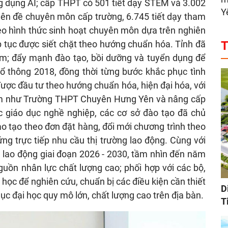
ng dụng AI; cấp THPT có 501 tiết dạy STEM và 3.002
Y
uyên đề chuyên môn cấp trường, 6.745 tiết dạy tham
theo hình thức sinh hoạt chuyên môn dựa trên nghiên
T
p tục được siết chặt theo hướng chuẩn hóa. Tỉnh đã
c làm; đẩy mạnh đào tạo, bồi dưỡng và tuyển dụng để
ổ thông 2018, đồng thời từng bước khắc phục tình
 được đầu tư theo hướng chuẩn hóa, hiện đại hóa, với
iểm như Trường THPT Chuyên Hưng Yên và nâng cấp
 giáo dục nghề nghiệp, các cơ sở đào tạo đã chủ
ào tạo theo đơn đặt hàng, đổi mới chương trình theo
ng trực tiếp nhu cầu thị trường lao động. Cùng với
ng lao động giai đoạn 2026 - 2030, tầm nhìn đến năm
nguồn nhân lực chất lượng cao; phối hợp với các bộ,
học để nghiên cứu, chuẩn bị các điều kiện cần thiết
D
dục đại học quy mô lớn, chất lượng cao trên địa bàn.
T