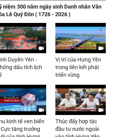
ỷ niệm 300 năm ngày sinh Danh nhân Văn
óa Lê Quý Đôn ( 1726 - 2026 )
ình Duyên Yên -
Vị trí của Hưng Yên
hững dấu tích lịch
trong liên kết phát
ử
triển vùng
hu kinh tế ven biển
Thúc đẩy hợp tác
 Cực tăng trưởng
đầu tư nước ngoài
ới của tỉnh Hưng
vào tỉnh Hưng Yên