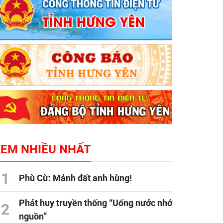
XEM NHIỀU NHẤT
1
Phù Cừ: Mảnh đất anh hùng!
Phát huy truyền thống “Uống nước nhớ
2
nguồn”