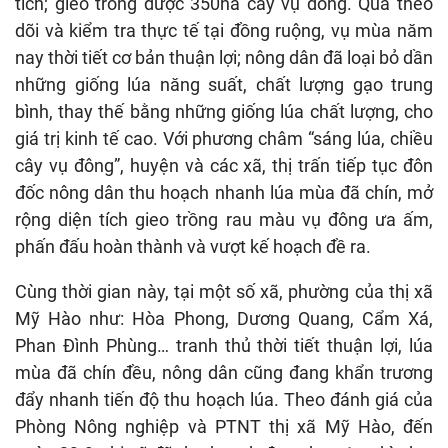
tích; gieo trồng được 350ha cây vụ đông. Qua theo
dõi và kiểm tra thực tế tại đồng ruộng, vụ mùa năm
nay thời tiết cơ bản thuận lợi; nông dân đã loại bỏ dần
những giống lúa năng suất, chất lượng gạo trung
bình, thay thế bằng những giống lúa chất lượng, cho
giá trị kinh tế cao. Với phương châm “sáng lúa, chiều
cây vụ đông”, huyện và các xã, thị trấn tiếp tục đôn
đốc nông dân thu hoạch nhanh lúa mùa đã chín, mở
rộng diện tích gieo trồng rau màu vụ đông ưa ấm,
phấn đấu hoàn thành và vượt kế hoạch đề ra.
Cùng thời gian này, tại một số xã, phường của thị xã
Mỹ Hào như: Hòa Phong, Dương Quang, Cẩm Xá,
Phan Đình Phùng… tranh thủ thời tiết thuận lợi, lúa
mùa đã chín đều, nông dân cũng đang khẩn trương
đẩy nhanh tiến độ thu hoạch lúa. Theo đánh giá của
Phòng Nông nghiệp và PTNT thị xã Mỹ Hào, đến