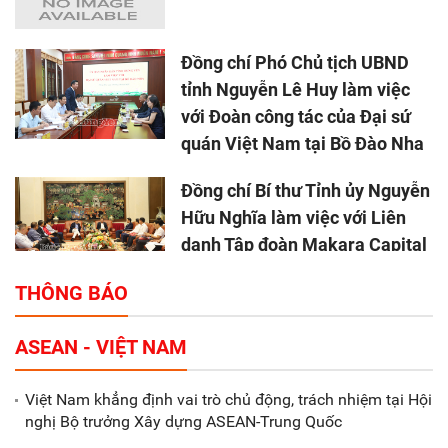
Đồng chí Phó Chủ tịch UBND
tỉnh Nguyễn Lê Huy làm việc
với Đoàn công tác của Đại sứ
quán Việt Nam tại Bồ Đào Nha
Đồng chí Bí thư Tỉnh ủy Nguyễn
Hữu Nghĩa làm việc với Liên
danh Tập đoàn Makara Capital
Partners
THÔNG BÁO
Tổng thu ngân sách nhà nước 9
ASEAN - VIỆT NAM
tháng đầu năm 2025 đạt trên
70.600 tỷ đồng
Việt Nam khẳng định vai trò chủ động, trách nhiệm tại Hội
nghị Bộ trưởng Xây dựng ASEAN-Trung Quốc
Xã Nam Đông Hưng: Gặp mặt,