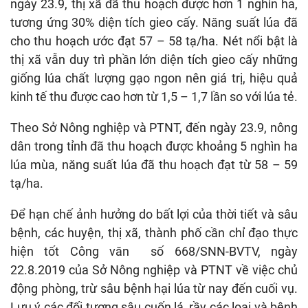
ngày 23.9, thị xã đã thu hoạch được hơn 1 nghìn ha,
tương ứng 30% diện tích gieo cấy. Năng suất lúa đã
cho thu hoạch ước đạt 57 – 58 tạ/ha. Nét nổi bật là
thị xã vẫn duy trì phần lớn diện tích gieo cấy những
giống lúa chất lượng gạo ngon nên giá trị, hiệu quả
kinh tế thu được cao hơn từ 1,5 – 1,7 lần so với lúa tẻ.
Theo Sở Nông nghiệp và PTNT, đến ngày 23.9, nông
dân trong tỉnh đã thu hoạch được khoảng 5 nghìn ha
lúa mùa, năng suất lúa đã thu hoạch đạt từ 58 – 59
tạ/ha.
Để hạn chế ảnh hưởng do bất lợi của thời tiết và sâu
bệnh, các huyện, thị xã, thành phố cần chỉ đạo thực
hiện tốt Công văn số 668/SNN-BVTV, ngày
22.8.2019 của Sở Nông nghiệp và PTNT về việc chủ
động phòng, trừ sâu bệnh hại lúa từ nay đến cuối vụ.
Lưu ý các đối tượng sâu cuốn lá, rầy các loại và bệnh