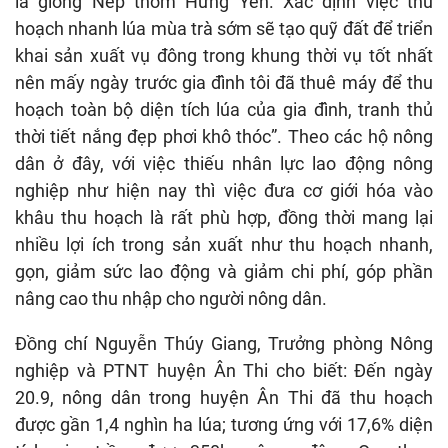
là giống Nếp thơm Hưng Yên. Xác định việc thu
hoạch nhanh lúa mùa trà sớm sẽ tạo quỹ đất để triển
khai sản xuất vụ đông trong khung thời vụ tốt nhất
nên mấy ngày trước gia đình tôi đã thuê máy để thu
hoạch toàn bộ diện tích lúa của gia đình, tranh thủ
thời tiết nắng đẹp phơi khô thóc”. Theo các hộ nông
dân ở đây, với việc thiếu nhân lực lao động nông
nghiệp như hiện nay thì việc đưa cơ giới hóa vào
khâu thu hoạch là rất phù hợp, đồng thời mang lại
nhiều lợi ích trong sản xuất như thu hoạch nhanh,
gọn, giảm sức lao động và giảm chi phí, góp phần
nâng cao thu nhập cho người nông dân.
Đồng chí Nguyễn Thúy Giang, Trưởng phòng Nông
nghiệp và PTNT huyện Ân Thi cho biết: Đến ngày
20.9, nông dân trong huyện Ân Thi đã thu hoạch
được gần 1,4 nghìn ha lúa; tương ứng với 17,6% diện