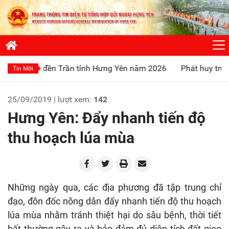
đền Trần tỉnh Hưng Yên năm 2026
Phát huy truyền thống “Uố
Tin Mới
25/09/2019 | lượt xem:
142
Hưng Yên: Ðẩy nhanh tiến độ
thu hoạch lúa mùa
Những ngày qua, các địa phương đã tập trung chỉ
đạo, đôn đốc nông dân đẩy nhanh tiến độ thu hoạch
lúa mùa nhằm tránh thiệt hại do sâu bệnh, thời tiết
bất thường gây ra và bảo đảm đủ diện tích đất gieo