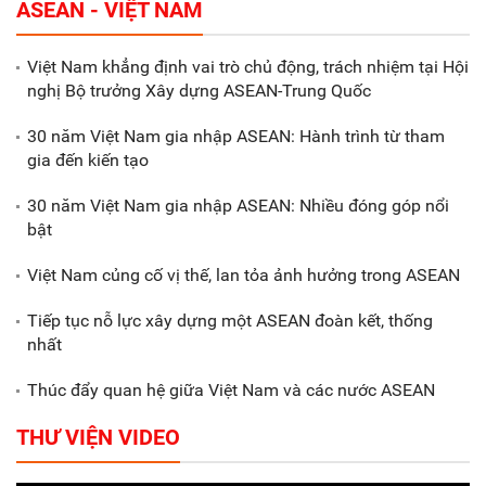
ASEAN - VIỆT NAM
tháng đầu năm 2025 đạt trên
70.600 tỷ đồng
Việt Nam khẳng định vai trò chủ động, trách nhiệm tại Hội
nghị Bộ trưởng Xây dựng ASEAN-Trung Quốc
Xã Nam Đông Hưng: Gặp mặt,
biểu dương các doanh nghiệp,
30 năm Việt Nam gia nhập ASEAN: Hành trình từ tham
doanh nhân tiêu biểu
gia đến kiến tạo
30 năm Việt Nam gia nhập ASEAN: Nhiều đóng góp nổi
Gắn sản xuất với phát triển văn
bật
hóa trong doanh nghiệp
Việt Nam củng cố vị thế, lan tỏa ảnh hưởng trong ASEAN
Tiếp tục nỗ lực xây dựng một ASEAN đoàn kết, thống
nhất
Thúc đẩy quan hệ giữa Việt Nam và các nước ASEAN
THƯ VIỆN VIDEO