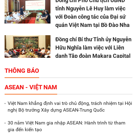
Đồng chí Phó Chủ tịch UBND
tỉnh Nguyễn Lê Huy làm việc
với Đoàn công tác của Đại sứ
quán Việt Nam tại Bồ Đào Nha
Đồng chí Bí thư Tỉnh ủy Nguyễn
Hữu Nghĩa làm việc với Liên
danh Tập đoàn Makara Capital
Partners
THÔNG BÁO
Tổng thu ngân sách nhà nước 9
ASEAN - VIỆT NAM
tháng đầu năm 2025 đạt trên
70.600 tỷ đồng
Việt Nam khẳng định vai trò chủ động, trách nhiệm tại Hội
nghị Bộ trưởng Xây dựng ASEAN-Trung Quốc
Xã Nam Đông Hưng: Gặp mặt,
biểu dương các doanh nghiệp,
30 năm Việt Nam gia nhập ASEAN: Hành trình từ tham
doanh nhân tiêu biểu
gia đến kiến tạo