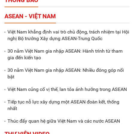
THÔNG BÁO
Tổng thu ngân sách nhà nước 9
ASEAN - VIỆT NAM
tháng đầu năm 2025 đạt trên
70.600 tỷ đồng
Việt Nam khẳng định vai trò chủ động, trách nhiệm tại Hội
nghị Bộ trưởng Xây dựng ASEAN-Trung Quốc
Xã Nam Đông Hưng: Gặp mặt,
biểu dương các doanh nghiệp,
30 năm Việt Nam gia nhập ASEAN: Hành trình từ tham
doanh nhân tiêu biểu
gia đến kiến tạo
30 năm Việt Nam gia nhập ASEAN: Nhiều đóng góp nổi
Gắn sản xuất với phát triển văn
bật
hóa trong doanh nghiệp
Việt Nam củng cố vị thế, lan tỏa ảnh hưởng trong ASEAN
Tiếp tục nỗ lực xây dựng một ASEAN đoàn kết, thống
nhất
Thúc đẩy quan hệ giữa Việt Nam và các nước ASEAN