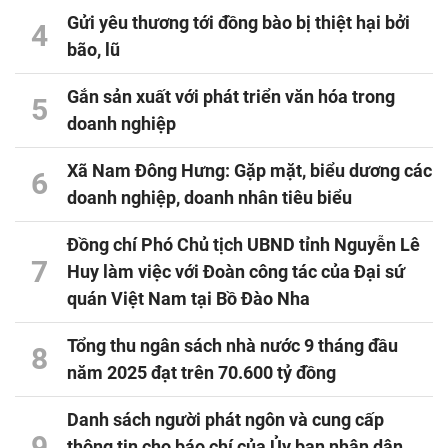
Gửi yêu thương tới đồng bào bị thiệt hại bởi
4
bão, lũ
Gắn sản xuất với phát triển văn hóa trong
5
doanh nghiệp
Xã Nam Đông Hưng: Gặp mặt, biểu dương các
6
doanh nghiệp, doanh nhân tiêu biểu
Đồng chí Phó Chủ tịch UBND tỉnh Nguyễn Lê
7
Huy làm việc với Đoàn công tác của Đại sứ
quán Việt Nam tại Bồ Đào Nha
Tổng thu ngân sách nhà nước 9 tháng đầu
8
năm 2025 đạt trên 70.600 tỷ đồng
Danh sách người phát ngôn và cung cấp
9
thông tin cho báo chí của Ủy ban nhân dân