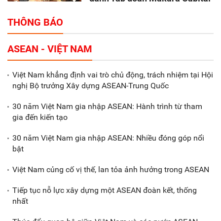
Partners
THÔNG BÁO
Tổng thu ngân sách nhà nước 9
ASEAN - VIỆT NAM
tháng đầu năm 2025 đạt trên
70.600 tỷ đồng
Việt Nam khẳng định vai trò chủ động, trách nhiệm tại Hội
nghị Bộ trưởng Xây dựng ASEAN-Trung Quốc
Xã Nam Đông Hưng: Gặp mặt,
biểu dương các doanh nghiệp,
30 năm Việt Nam gia nhập ASEAN: Hành trình từ tham
doanh nhân tiêu biểu
gia đến kiến tạo
30 năm Việt Nam gia nhập ASEAN: Nhiều đóng góp nổi
Gắn sản xuất với phát triển văn
bật
hóa trong doanh nghiệp
Việt Nam củng cố vị thế, lan tỏa ảnh hưởng trong ASEAN
Tiếp tục nỗ lực xây dựng một ASEAN đoàn kết, thống
nhất