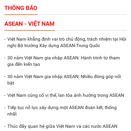
Partners
THÔNG BÁO
Tổng thu ngân sách nhà nước 9
ASEAN - VIỆT NAM
tháng đầu năm 2025 đạt trên
70.600 tỷ đồng
Việt Nam khẳng định vai trò chủ động, trách nhiệm tại Hội
nghị Bộ trưởng Xây dựng ASEAN-Trung Quốc
Xã Nam Đông Hưng: Gặp mặt,
biểu dương các doanh nghiệp,
30 năm Việt Nam gia nhập ASEAN: Hành trình từ tham
doanh nhân tiêu biểu
gia đến kiến tạo
30 năm Việt Nam gia nhập ASEAN: Nhiều đóng góp nổi
Gắn sản xuất với phát triển văn
bật
hóa trong doanh nghiệp
Việt Nam củng cố vị thế, lan tỏa ảnh hưởng trong ASEAN
Tiếp tục nỗ lực xây dựng một ASEAN đoàn kết, thống
nhất
Thúc đẩy quan hệ giữa Việt Nam và các nước ASEAN